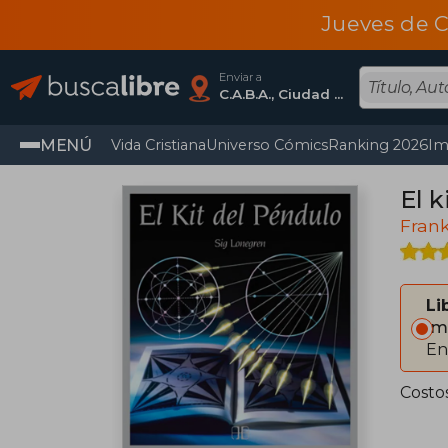
Jueves de C
Enviar a
C.A.B.A., Ciudad Autónoma De Buenos Aires
MENÚ
Vida Cristiana
Universo Cómics
Ranking 2026
Im
El k
Fran
Li
Im
En
Costo