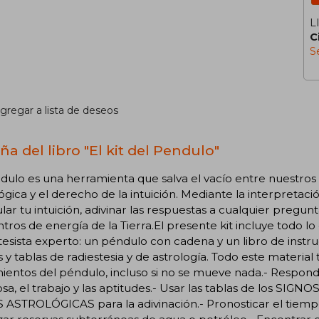
L
C
S
gregar a lista de deseos
ña del libro "El kit del Pendulo"
dulo es una herramienta que salva el vacío entre nuestros 
lógica y el derecho de la intuición. Mediante la interpretaci
lar tu intuición, adivinar las respuestas a cualquier pregun
ntros de energía de la Tierra.El presente kit incluye todo l
tesista experto: un péndulo con cadena y un libro de instru
y tablas de radiestesia y de astrología. Todo este material 
entos del péndulo, incluso si no se mueve nada.- Responder
a, el trabajo y las aptitudes.- Usar las tablas de los SIG
ASTROLÓGICAS para la adivinación.- Pronosticar el tiempo 