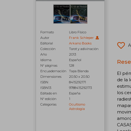
Formato
Libro Físico
Autor
Frank Schleper
Editorial
Arkano Books
A
Colección
Tarot y adivinación
Año
2013
Idioma
Español
Rese
N° páginas
128
Encuadernación
Tapa Blanda
El pén
Dimensiones
20.50 x 20.50
de la 
ISBN
8415292171
estimu
ISBN13
9788415292173
los ce
Editado en
España
radies
N° edición
1
Categorías
Ocultismo
mapas 
Astrología
movimi
amoros
CASAS 