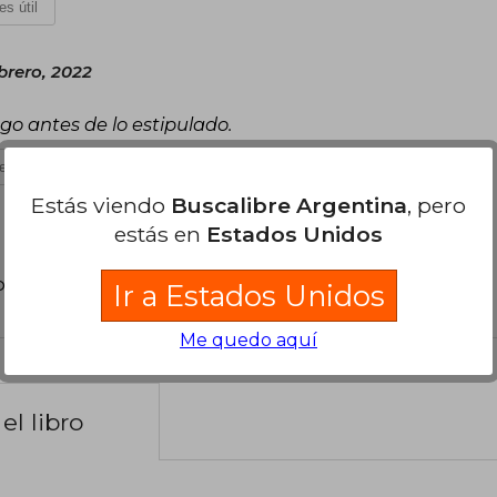
es útil
brero, 2022
go antes de lo estipulado.
es útil
Estás viendo
Buscalibre Argentina
, pero
estás en
Estados Unidos
poder agregar tu propia evaluación
.
Ir a Estados Unidos
Me quedo aquí
el libro