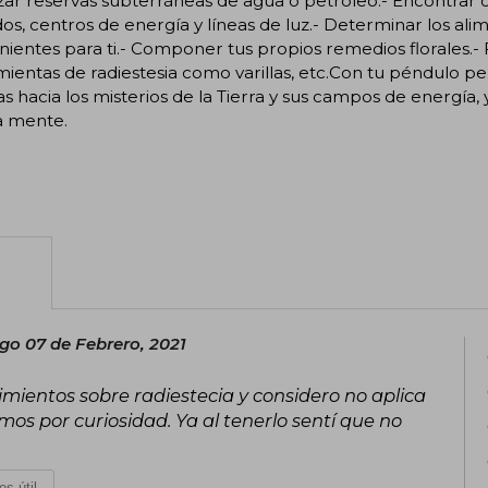
zar reservas subterráneas de agua o petróleo.- Encontrar 
os, centros de energía y líneas de luz.- Determinar los a
ientes para ti.- Componer tus propios remedios florales.- Fa
ientas de radiestesia como varillas, etc.Con tu péndulo pers
s hacia los misterios de la Tierra y sus campos de energía,
a mente.
o 07 de Febrero, 2021
mientos sobre radiestecia y considero no aplica
s por curiosidad. Ya al tenerlo sentí que no
es útil