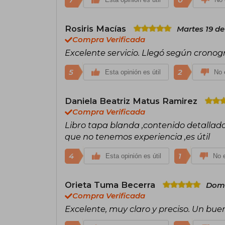
Rosiris Macías
Martes 19 de
Compra Verificada
Excelente servicio. Llegó según crono
5
2
Esta opinión es útil
No e
Daniela Beatriz Matus Ramirez
Compra Verificada
Libro tapa blanda ,contenido detallado
que no tenemos experiencia ,es útil
4
1
Esta opinión es útil
No e
Orieta Tuma Becerra
Domi
Compra Verificada
Excelente, muy claro y preciso. Un bu