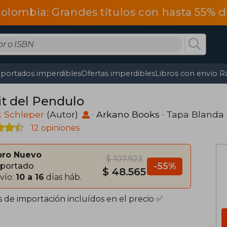
olombia: Grandes títulos con hasta 55% 
portados imperdibles
Ofertas imperdibles
Libros con envío R
it del Pendulo
k Schleper
(Autor)
·
Arkano Books
· Tapa Blanda
12 opiniones
bro Nuevo
$ 107.923
-55%
portado
$ 48.565
vío:
10 a 16
días háb.
s de importación incluídos en el precio ✅