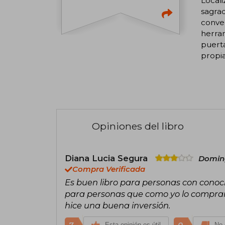
Locali
sagrad
conven
herram
puerta
propi
Opiniones del libro
Diana Lucia Segura
Doming
Compra Verificada
Es buen libro para personas con conoci
para personas que como yo lo compramo
hice una buena inversión.
7
0
Esta opinión es útil
No 