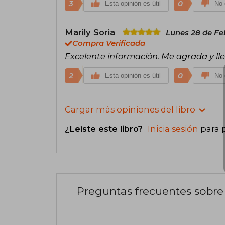
3
0
Esta opinión es útil
No 
Marily Soria
Lunes 28 de Fe
Compra Verificada
Excelente información. Me agrada y lle
2
0
Esta opinión es útil
No 
Cargar más opiniones del libro
¿Leíste este libro?
Inicia sesión
para 
Preguntas frecuentes sobre 