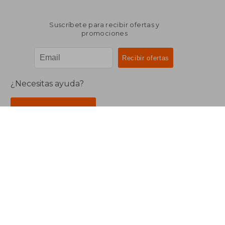
Suscríbete para recibir ofertas y
promociones
¿Necesitas ayuda?
Ir a Centro de Soporte
Buscalibre Argentina
Derechos Reservados.
Buscalibre Argentina
|
Buscalibre Chile
|
Buscalibre
Colombia
|
Buscalibre Ecuador
|
Buscalibre España
|