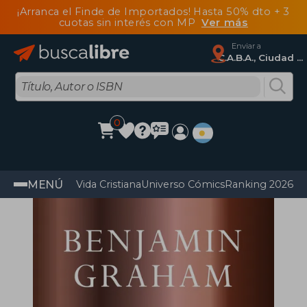
¡Arranca el Finde de Importados! Hasta 50% dto + 3
cuotas sin interés con MP
Ver más
Enviar a
C.A.B.A., Ciudad Autónoma De Buenos Aires
0
MENÚ
Vida Cristiana
Universo Cómics
Ranking 2026
Im