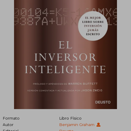
Formato
Libro Físico
Autor
Benjamin Graham
Editorial
Deusto