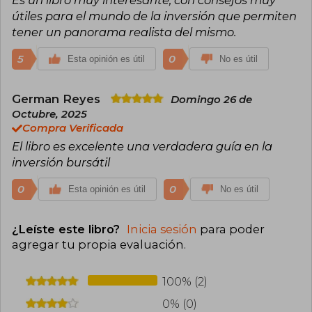
Ruane,​ Buffett reconoce que Graham fue quien
le proveyó con una sólida estructura intelectual
útiles para el mundo de la inversión que permiten
para la inversión y lo describe como la persona
tener un panorama realista del mismo.
que más ha influido en su vida después de su
padre. De hecho, Graham tuvo tal influencia en
5
0
Esta opinión es útil
No es útil
sus estudiantes que dos de ellos, Buffett y Kahn,
nombraron a sus hijos, Howard Graham Buffett y
Thomas Graham Kahn, en su honor.
German Reyes
Domingo 26 de
Octubre, 2025
Compra Verificada
El libro es excelente una verdadera guía en la
inversión bursátil
0
0
Esta opinión es útil
No es útil
¿Leíste este libro?
Inicia sesión
para poder
agregar tu propia evaluación
.
100% (2)
0% (0)