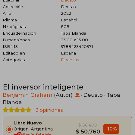
Colección
Deusto
Año
2022
Idioma
Español
N° páginas
808
Encuadernación
Tapa Blanda
Dimensiones
23.00 x 15.00
ISBN13
9788423420971
Editado en
España
Categorías
Finanzas
El inversor inteligente
Benjamin Graham
(Autor)
·
Deusto
· Tapa
Blanda
2 opiniones
Libro Nuevo
$ 56.400
-10%
Origen: Argentina
$ 50.760
Envío Rápido