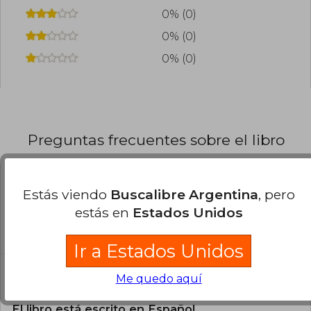
0% (0)
0% (0)
0% (0)
Preguntas frecuentes sobre el libro
¿El libro es original?
Estás viendo
Buscalibre Argentina
, pero
estás en
Estados Unidos
Todos los libros de nuestro
catálogo son Originales.
Ir a Estados Unidos
¿En qué Idioma está escrito el
Me quedo aquí
libro?
El libro está escrito en Español.