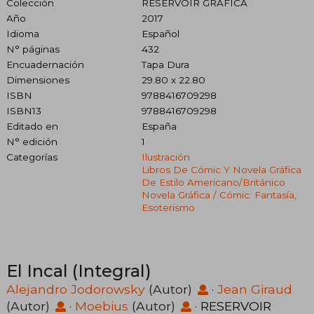
Colección
RESERVOIR GRAFICA
Año
2017
Idioma
Español
N° páginas
432
Encuadernación
Tapa Dura
Dimensiones
29.80 x 22.80
ISBN
9788416709298
ISBN13
9788416709298
Editado en
España
N° edición
1
Categorías
Ilustración
Libros De Cómic Y Novela Gráfica
De Estilo Americano/británico
Novela Gráfica / Cómic: Fantasía,
Esoterismo
El Incal (Integral)
Alejandro Jodorowsky
(Autor)
·
Jean Giraud
(Autor)
·
Moebius
(Autor)
·
RESERVOIR