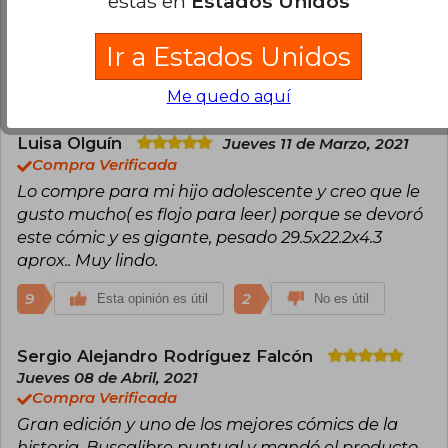
estás en
Estados Unidos
"Reservoir Dogs" es muy buena y ahora que lo
tengo en formato físico la experiencia de lectura
es fenomenal.
Ir a Estados Unidos
13
2
Esta opinión es útil
No es útil
Me quedo aquí
Luisa Olguín
Jueves 11 de Marzo, 2021
Compra Verificada
Lo compre para mi hijo adolescente y creo que le
gusto mucho( es flojo para leer) porque se devoró
este cómic y es gigante, pesado 29.5x22.2x4.3
aprox.. Muy lindo.
9
2
Esta opinión es útil
No es útil
Sergio Alejandro Rodríguez Falcón
Jueves 08 de Abril, 2021
Compra Verificada
Gran edición y uno de los mejores cómics de la
historia. Buscalibre puntual y mandó el producto