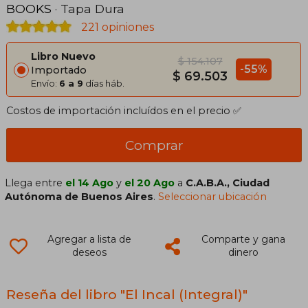
BOOKS
· Tapa Dura
221 opiniones
Libro Nuevo
$ 154.107
-55%
Importado
$ 69.503
Envío:
6 a 9
días háb.
Costos de importación incluídos en el precio ✅
Comprar
Llega entre
el 14 Ago
y
el 20 Ago
a
C.A.B.A., Ciudad
Autónoma de Buenos Aires
.
Seleccionar ubicación
Agregar a lista de
Comparte y gana
deseos
dinero
Reseña del libro "El Incal (Integral)"