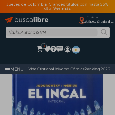
Jueves de Colombia: Grandes títulos con hasta 55%
dto
Ver más
Enviar a
C.A.B.A., Ciudad Autónoma De Buenos Aires
0
MENÚ
Vida Cristiana
Universo Cómics
Ranking 2026
Im