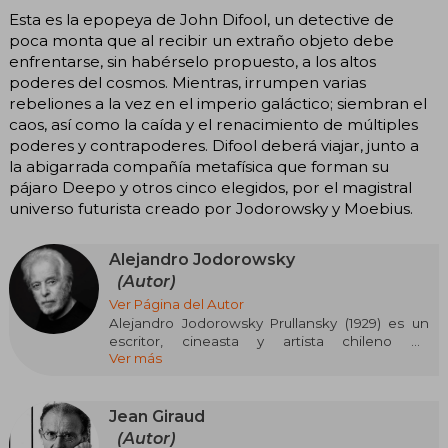
Esta es la epopeya de John Difool, un detective de
poca monta que al recibir un extraño objeto debe
enfrentarse, sin habérselo propuesto, a los altos
poderes del cosmos. Mientras, irrumpen varias
rebeliones a la vez en el imperio galáctico; siembran el
caos, así como la caída y el renacimiento de múltiples
poderes y contrapoderes. Difool deberá viajar, junto a
la abigarrada compañía metafísica que forman su
pájaro Deepo y otros cinco elegidos, por el magistral
universo futurista creado por Jodorowsky y Moebius.
Alejandro Jodorowsky
(Autor)
Ver Página del Autor
Alejandro Jodorowsky Prullansky (1929) es un
escritor, cineasta y artista chileno de
Ver más
ascendencia judío-ucraniana y nacionalidad
francesa.
Entre sus ocupaciones encontramos una gran
Jean Giraud
cantidad de trabajos en ámbitos como la
(Autor)