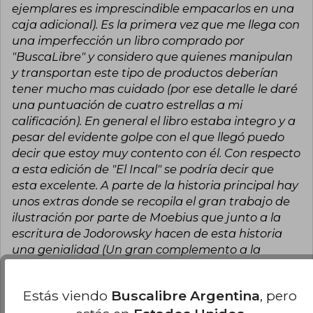
ejemplares es imprescindible empacarlos en una
caja adicional). Es la primera vez que me llega con
una imperfección un libro comprado por
"BuscaLibre" y considero que quienes manipulan
y transportan este tipo de productos deberían
tener mucho mas cuidado (por ese detalle le daré
una puntuación de cuatro estrellas a mi
calificación). En general el libro estaba integro y a
pesar del evidente golpe con el que llegó puedo
decir que estoy muy contento con él. Con respecto
a esta edición de "El Incal" se podría decir que
esta excelente. A parte de la historia principal hay
unos extras donde se recopila el gran trabajo de
ilustración por parte de Moebius que junto a la
escritura de Jodorowsky hacen de esta historia
una genialidad (Un gran complemento a la
magistral mitología que hay en "La Casta de los
Metabarones"). Me ha parecido que la calidad de
Estás viendo
Buscalibre Argentina
, pero
impresión y encuadernación por parte de