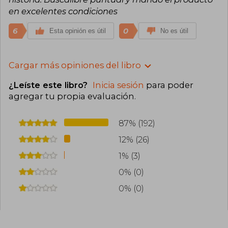
en excelentes condiciones
6
0
Esta opinión es útil
No es útil
Cargar más opiniones del libro
¿Leíste este libro?
Inicia sesión
para poder
agregar tu propia evaluación
.
87% (192)
12% (26)
1% (3)
0% (0)
0% (0)