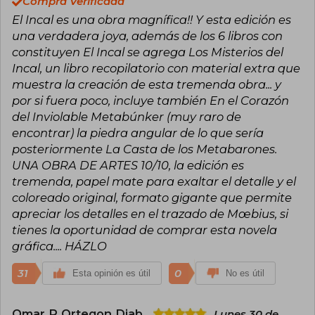
Compra Verificada
Yeux du Chat, Venecia Celeste… son auténticas
muestran una libertad creativa extrema y un
El Incal es una obra magnífica!! Y esta edición es
obras maestras que fuerzan los límites de la
diseño visual que influiría tanto en otros cómics
historieta clásica y nos sumergen en universos
una verdadera joya, además de los 6 libros con
como en el cine de ciencia ficción.
inexplorados.
constituyen El Incal se agrega Los Misterios del
Además de su labor como historietista, Giraud
Incal, un libro recopilatorio con material extra que
A partir de la década de los setenta MOEBIUS
colaboró como concept‑artist y diseñador para
muestra la creación de esta tremenda obra... y
comienza a interesarse por el mundo del cine.
películas de ciencia ficción, aportando su marca
Primero participa, junto a Alejandro Jodorowski,
por si fuera poco, incluye también En el Corazón
estética a mundos visuales que trascendieron el
en un intento frustrado de llevar Dune al
cómic. Falleció el 10 de marzo de 2012, dejando
del Inviolable Metabúnker (muy raro de
celuloide. Posteriormente colabora en Alien
un legado profundo tanto en el noveno arte
encontrar) la piedra angular de lo que sería
(1979) de Ridley Scott, Tron (1982) de Steve
como en la cultura pop internacional. Su
Lisberger, Los Amos del Tiempo (1982) de René
posteriormente La Casta de los Metabarones.
impacto persiste hoy en autores, ilustradores y
Laloux, Willow (1988) de Ron Howard y Abyss
cineastas que reconocen en su obra un antes y
UNA OBRA DE ARTES 10/10, la edición es
(1989) de James Cameron.
un después de la narrativa visual.
tremenda, papel mate para exaltar el detalle y el
coloreado original, formato gigante que permite
apreciar los detalles en el trazado de Mœbius, si
tienes la oportunidad de comprar esta novela
gráfica.... HÁZLO
31
0
Esta opinión es útil
No es útil
Omar R Ortegon Diab
Lunes 30 de