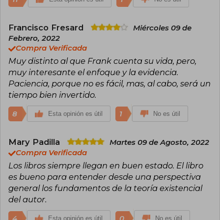
Neurológica de Viena durante 25 años. Su
legado trasciende la psicología clínica,
impactando también en filosofía, educación y
Francisco Fresard
Miércoles 09 de
desarrollo personal, siendo ampliamente citado
y estudiado en todo el mundo como un símbolo
Febrero, 2022
de la capacidad humana para hallar sentido en
Compra Verificada
la adversidad.
Muy distinto al que Frank cuenta su vida, pero,
muy interesante el enfoque y la evidencia.
Paciencia, porque no es fácil, mas, al cabo, será un
tiempo bien invertido.
8
1
Esta opinión es útil
No es útil
Mary Padilla
Martes 09 de Agosto, 2022
Compra Verificada
Los libros siempre llegan en buen estado. El libro
es bueno para entender desde una perspectiva
general los fundamentos de la teoría existencial
del autor.
4
0
Esta opinión es útil
No es útil