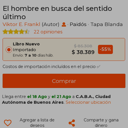
El hombre en busca del sentido
último
Viktor E. Frankl
(Autor)
·
Paidós
· Tapa Blanda
22 opiniones
Libro Nuevo
$ 85.308
-55%
Importado
$ 38.389
Envío:
7 a 10
días háb.
Costos de importación incluídos en el precio ✅
Comprar
Llega entre
el 18 Ago
y
el 21 Ago
a
C.A.B.A., Ciudad
Autónoma de Buenos Aires
.
Seleccionar ubicación
Agregar a lista de
Comparte y gana
deseos
dinero