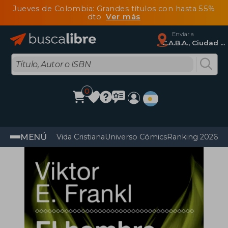
Jueves de Colombia: Grandes títulos con hasta 55%
dto
Ver más
Enviar a
C.A.B.A., Ciudad Autónoma De Buenos Aires
0
MENÚ
Vida Cristiana
Universo Cómics
Ranking 2026
Im