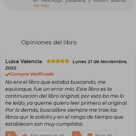
un neurólogo, psiquiatra y filósofo austríaco,
Ver más
creador de la logoterapia, conocida como la
“Tercera Escuela Vienesa de Psicoterapia”.
Desde joven mostró un interés profundo por la
psicología y la filosofía, influenciado tanto por
Sigmund Freud como por Alfred Adler, aunque
desarrolló una perspectiva propia enfocada en
la búsqueda del sentido de la vida.
Opiniones del libro
La vida de Frankl estuvo marcada por la tragedia
y la resistencia: en 1942 fue deportado a varios
campos de concentración nazis, incluidos
Luisa Valencia
Lunes 21 de Noviembre,
Auschwitz y Dachau, donde perdió a la mayor
2022
parte de su familia, incluida su esposa
Compra Verificada
embarazada. Sin embargo, esas experiencias
No era el libro que estaba buscando, me
extremas lo llevaron a formular su obra más
influyente, El hombre en busca de sentido
equivoque, fue un error mío. Este libro es la
(1946), que combina testimonio personal con
continuación del libro original, por esto bo me lo
una teoría psicológica centrada en que la fuerza
he leído, ya queme quiero leer primero el original.
vital del ser humano proviene de encontrar
Por lo demás, buscalibre siempre me trae los
propósito incluso en medio del sufrimiento.
libros qur le solicito y en el rango de tiempo que
Premiado internacionalmente y considerado un
establecen son muy cumplidos.
referente en psicoterapia existencial, Frankl
ejerció como director de la Policlínica
11
1
Esta opinión es útil
No es útil