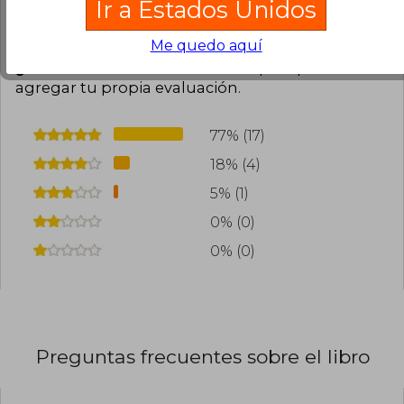
Ir a Estados Unidos
Cargar más opiniones del libro
Me quedo aquí
¿Leíste este libro?
Inicia sesión
para poder
agregar tu propia evaluación
.
77% (17)
18% (4)
5% (1)
0% (0)
0% (0)
Preguntas frecuentes sobre el libro