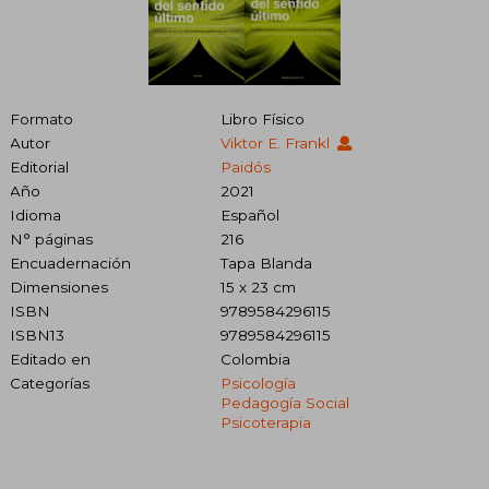
Formato
Libro Físico
Autor
Viktor E. Frankl
Editorial
Paidós
Año
2021
Idioma
Español
N° páginas
216
Encuadernación
Tapa Blanda
Dimensiones
15 x 23 cm
ISBN
9789584296115
ISBN13
9789584296115
Editado en
Colombia
Categorías
Psicología
Pedagogía Social
Psicoterapia