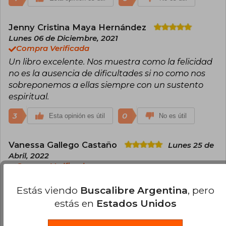
Jenny Cristina Maya Hernández
Lunes 06 de Diciembre, 2021
Compra Verificada
Un libro excelente. Nos muestra como la felicidad
no es la ausencia de dificultades si no como nos
sobreponemos a ellas siempre con un sustento
espiritual.
3
0
Esta opinión es útil
No es útil
Vanessa Gallego Castaño
Lunes 25 de
Abril, 2022
Compra Verificada
Este libro fue un regalo y creo que es justo lo que
Estás viendo
Buscalibre Argentina
, pero
esa persona necesitaba leer en estos momentos :)
estás en
Estados Unidos
2
0
Esta opinión es útil
No es útil