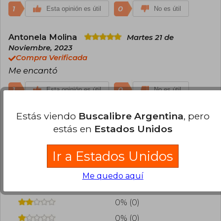
1
0
Esta opinión es útil
No es útil
Antonela Molina
Martes 21 de
Noviembre, 2023
Compra Verificada
Me encantó
1
0
Esta opinión es útil
No es útil
Estás viendo
Buscalibre Argentina
, pero
¿Leíste este libro?
Inicia sesión
para poder
estás en
Estados Unidos
agregar tu propia evaluación
.
Ir a Estados Unidos
80% (4)
0% (0)
Me quedo aquí
20% (1)
0% (0)
0% (0)