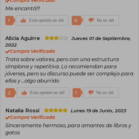
Compra Verificada
cosechando elogios en el ámbito literario y
Me encantó!!!
consolidando a Natsukawa como referente
contemporáneo. Además, ha publicado otros
títulos en Japón y superado los tres millones de
1
0
Esta opinión es útil
No es útil
ejemplares vendidos, recibiendo múltiples
reconocimientos por su aportación a la literatura
nacional.
Alicia Aguirre
Jueves 01 de Septiembre,
2022
Compra Verificada
Trata sobre valores, pero con una estructura
simplona y repetitiva. Lo recomiendan para
jóvenes, pero su discurso puede ser complejo para
ellos y ...algo aburrido
2
1
Esta opinión es útil
No es útil
Natalia Rossi
Lunes 19 de Junio, 2023
Compra Verificada
Sinceramente hermoso, para amantes de libros y
gatos