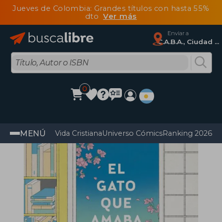
Jueves de Colombia: Grandes títulos con hasta 55%
dto
Ver más
Enviar a
C.A.B.A., Ciudad Autónoma De Buenos Aires
0
MENÚ
Vida Cristiana
Universo Cómics
Ranking 2026
Im