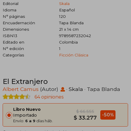
Editorial
Skala
Idioma
Español
N° páginas
120
Encuadernación
Tapa Blanda
Dimensiones
21 x 14 cm
ISBN13
9789587232042
Editado en
Colombia
N° edición
1
Categorías
Ficción Clásica
El Extranjero
Albert Camus
(Autor)
·
Skala
· Tapa Blanda
64 opiniones
Libro Nuevo
$ 66.555
-50%
Importado
$ 33.277
Envío:
6 a 9
días háb.