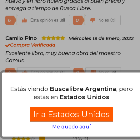
nuevo y en libro nuevo gracias al buen precio y
entrega a tiempo de Busca Libre.
6
0
Esta opinión es útil
No es útil
Camilo Pino
Miércoles 19 de Enero, 2022
Compra Verificada
Excelente libro, muy buena obra del maestro
Camus.
4
0
Esta opinión es útil
No es útil
Estás viendo
Buscalibre Argentina
, pero
Cargar más opiniones del libro
estás en
Estados Unidos
¿Leíste este libro?
Inicia sesión
para poder
agregar tu propia evaluación
.
Ir a Estados Unidos
Me quedo aquí
73% (47)
17% (11)