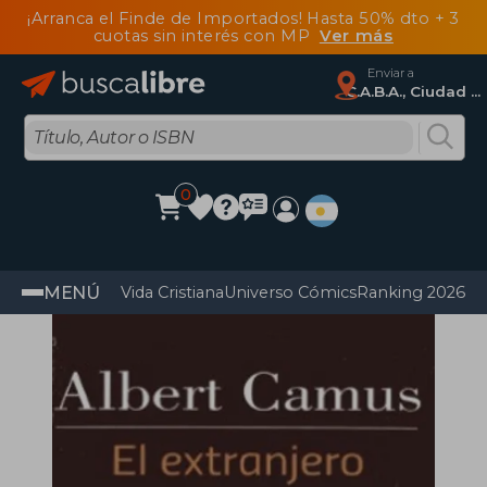
¡Arranca el Finde de Importados! Hasta 50% dto + 3
cuotas sin interés con MP
Ver más
Enviar a
C.A.B.A., Ciudad Autónoma De Buenos Aires
0
MENÚ
Vida Cristiana
Universo Cómics
Ranking 2026
Im