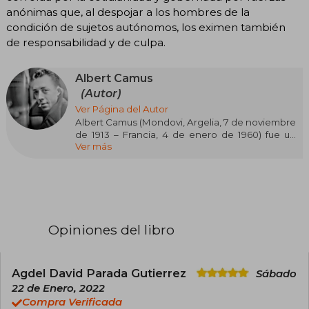
anónimas que, al despojar a los hombres de la
condición de sujetos autónomos, los eximen también
de responsabilidad y de culpa.
Albert Camus
(Autor)
Ver Página del Autor
Albert Camus (Mondovi, Argelia, 7 de noviembre
de 1913 – Francia, 4 de enero de 1960) fue un
Ver más
novelista, ensayista y filósofo francés, cuya
trayectoria lo consolidó como una de las figuras
clave del pensamiento y la literatura del siglo XX.
Su infancia, marcada por la humildad y el
entorno colonial argelino, influyó
profundamente en su visión del mundo y en su
estilo literario. Tras estudiar filosofía en Argel, se
Opiniones del libro
trasladó a Francia, donde desarrolló una prolífica
carrera tanto en el periodismo como en la
literatura.
Camus es autor de títulos emblemáticos como
Agdel David Parada Gutierrez
Sábado
El extranjero, La peste, La caída y El mito de
22 de Enero, 2022
Sísifo, obras que exploran la condición humana,
Compra Verificada
la libertad y la búsqueda de sentido ante el