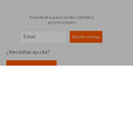
Suscríbete para recibir ofertas y
promociones
¿Necesitas ayuda?
Ir a Centro de Soporte
Buscalibre Argentina
Derechos Reservados.
Buscalibre Argentina
|
Buscalibre Chile
|
Buscalibre