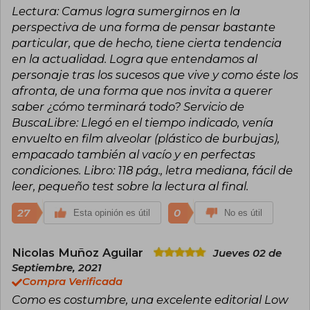
Lectura: Camus logra sumergirnos en la
absurdo. Aunque vinculado frecuentemente al
existencialismo, él mismo rechazó dicha
perspectiva de una forma de pensar bastante
etiqueta, moviéndose entre el humanismo y
particular, que de hecho, tiene cierta tendencia
posturas filosóficas propias. En 1957, fue
en la actualidad. Logra que entendamos al
distinguido con el Premio Nobel de Literatura,
personaje tras los sucesos que vive y como éste los
reconocimiento que recibió siendo uno de los
autores más jóvenes en la historia del galardón.
afronta, de una forma que nos invita a querer
saber ¿cómo terminará todo? Servicio de
La trayectoria de Camus ha sido celebrada por
BuscaLibre: Llegó en el tiempo indicado, venía
su capacidad para abordar cuestiones éticas y
existenciales a través de una prosa directa y
envuelto en film alveolar (plástico de burbujas),
reflexiva, conectando con generaciones de
empacado también al vacío y en perfectas
lectores de todo el mundo. Su legado
condiciones. Libro: 118 pág., letra mediana, fácil de
permanece vigente, y sus obras siguen siendo
leer, pequeño test sobre la lectura al final.
objeto de estudio, análisis y debate. La vida de
Camus se apagó prematuramente en un
accidente de tráfico, pero su pensamiento y
27
0
Esta opinión es útil
No es útil
literatura mantienen una influencia constante
en la cultura contemporánea.
Nicolas Muñoz Aguilar
Jueves 02 de
Septiembre, 2021
Compra Verificada
Como es costumbre, una excelente editorial Low