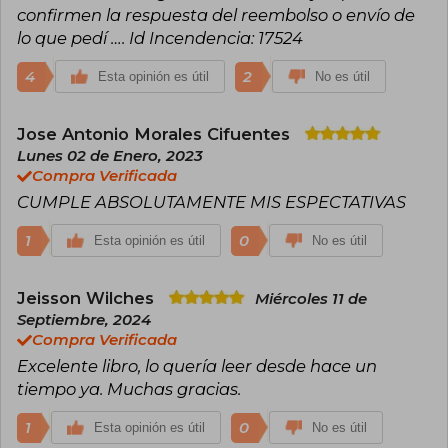
la Información Científica. Ha tratado sus
confirmen la respuesta del reembolso o envío de
investigaciones e ideas en libros como El error
lo que pedí …. Id Incendencia: 17524
de Descartes, La sensación de lo que ocurre, Y
el cerebro creó al hombre y En Busca de
4
2
Esta opinión es útil
No es útil
Spinoza, traducidos en el mundo entero y
publicados en Destino en español.
Jose Antonio Morales Cifuentes
Lunes 02 de Enero, 2023
Compra Verificada
CUMPLE ABSOLUTAMENTE MIS ESPECTATIVAS
1
0
Esta opinión es útil
No es útil
Jeisson Wilches
Miércoles 11 de
Septiembre, 2024
Compra Verificada
Excelente libro, lo quería leer desde hace un
tiempo ya. Muchas gracias.
1
0
Esta opinión es útil
No es útil