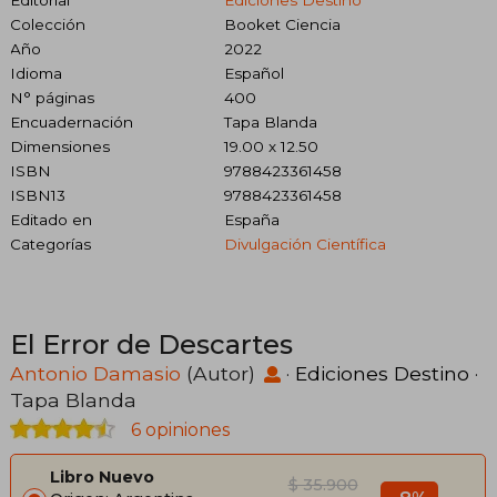
Colección
Booket Ciencia
Año
2022
Idioma
Español
N° páginas
400
Encuadernación
Tapa Blanda
Dimensiones
19.00 x 12.50
ISBN
9788423361458
ISBN13
9788423361458
Editado en
España
Categorías
Divulgación Científica
El Error de Descartes
Antonio Damasio
(Autor)
·
Ediciones Destino
·
Tapa Blanda
6 opiniones
Libro Nuevo
$ 35.900