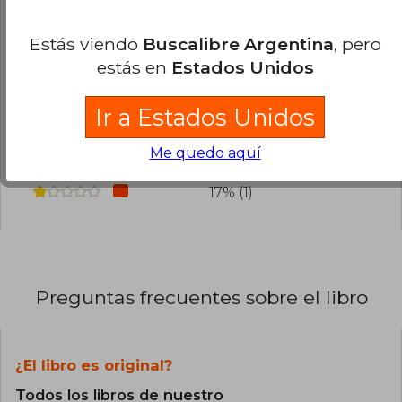
¿Leíste este libro?
Inicia sesión
para poder
agregar tu propia evaluación
.
Estás viendo
Buscalibre Argentina
, pero
estás en
Estados Unidos
83% (5)
0% (0)
Ir a Estados Unidos
0% (0)
Me quedo aquí
0% (0)
17% (1)
Preguntas frecuentes sobre el libro
¿El libro es original?
Todos los libros de nuestro