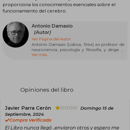
proporciona los conocimientos esenciales sobre el
funcionamiento del cerebro.
Antonio Damasio
(Autor)
Ver Página del Autor
Antonio Damasio (Lisboa, 1944) es profesor de
neurociencia, psicología y filosofía, y dirige el
Ver más
Instituto del Cerebro y la Creatividad en la
Universidad de Southern California (Los
Ángeles). Formado como neurólogo y
neurocientífico, ha hecho aportaciones
fundamentales sobre los procesos cerebrales y
su relación con las emociones, los sentimientos
y la conciencia, y es considerado uno de los
Opiniones del libro
psicólogos más eminentes de nuestra época.
Es doctor Honoris Causa por varias
universidades de primer nivel y miembro de
algunas de las academias científicas más
Javier Parra Cerón
Domingo 15 de
prestigiosas del mundo. También ha recibido
Septiembre, 2024
numerosos premios, entre ellos el Príncipe de
Compra Verificada
Asturias de Ciencia y Tecnología en 2005 y el del
El Libro nunca llegó ..enviaron otros y espero me
Mayor Investigador Reconocido del Instituto de