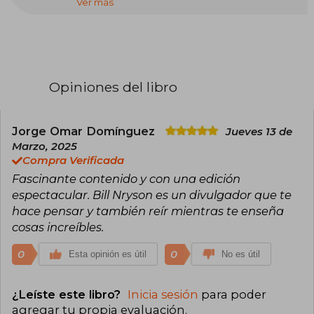
Ver más
Unidos, pero la interrumpió para viajar por
Europa. En 1977 se instaló en North Yorkshire,
Inglaterra, donde residió dos décadas y trabajó
como periodista. Aunque también se ha
dedicado a la enseñanza (fue rector de la
Universidad de Durham), actualmente se dedica
sobre todo a escribir. Es autor, entre otros libros
Opiniones del libro
superventas, de Shakespeare, Una breve
historia de casi todo, En casa: una breve historia
de la vida privada, Aventuras y desventuras del
Chico Centella, Un paseo por el bosque i 1927:
Jorge Omar Domínguez
Jueves 13 de
Un verano que cambió el mundo y En las
Marzo, 2025
antípodas.
Compra Verificada
Fascinante contenido y con una edición
espectacular. Bill Nryson es un divulgador que te
hace pensar y también reír mientras te enseña
cosas increíbles.
0
0
Esta opinión es útil
No es útil
¿Leíste este libro?
Inicia sesión
para poder
agregar tu propia evaluación
.