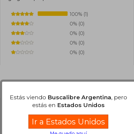
100% (1)
0% (0)
0% (0)
0% (0)
0% (0)
Preguntas frecuentes sobre el libro
Estás viendo
Buscalibre Argentina
, pero
estás en
Estados Unidos
¿El libro es original?
Todos los libros de nuestro
Ir a Estados Unidos
catálogo son Originales.
Me quedo aquí