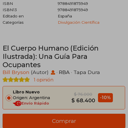
ISBN
9788491875949
ISBN13
9788491875949
Editado en
España
Categorías
Divulgación Científica
El Cuerpo Humano (Edición
Ilustrada): Una Guía Para
Ocupantes
Bill Bryson
(Autor)
·
RBA
· Tapa Dura
1 opinión
Libro Nuevo
$ 76.000
-10%
Origen: Argentina
$ 68.400
Envío Rápido
Comprar