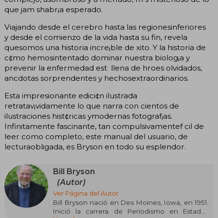
que jam shabr¡a esperado.
Viajando desde el cerebro hasta las regionesinferiores
y desde el comienzo de la vida hasta su fin, revela
quesomos una historia incre¡ble de xito. Y la historia de
c¢mo hemosintentado dominar nuestra biolog¡a y
prevenir la enfermedad est llena de hroes olvidados,
ancdotas sorprendentes y hechosextraordinarios.
Esta impresionante edici¢n ilustrada
retratav¡vidamente lo que narra con cientos de
ilustraciones hist¢ricas ymodernas fotograf¡as.
Infinitamente fascinante, tan compulsivamentef cil de
leer como completo, este manual del usuario, de
lecturaobligada, es Bryson en todo su esplendor.
Bill Bryson
(Autor)
Ver Página del Autor
Bill Bryson nació en Des Moines, Iowa, en 1951.
Inició la carrera de Periodismo en Estados