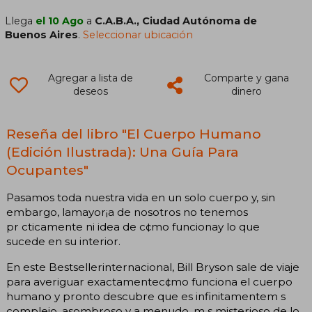
Llega
el 10 Ago
a
C.A.B.A., Ciudad Autónoma de
Buenos Aires
.
Seleccionar ubicación
Agregar a lista de
Comparte y gana
deseos
dinero
Reseña del libro "El Cuerpo Humano
(Edición Ilustrada): Una Guía Para
Ocupantes"
Pasamos toda nuestra vida en un solo cuerpo y, sin
embargo, lamayor¡a de nosotros no tenemos
pr cticamente ni idea de c¢mo funcionay lo que
sucede en su interior.
En este Bestsellerinternacional, Bill Bryson sale de viaje
para averiguar exactamentec¢mo funciona el cuerpo
humano y pronto descubre que es infinitamentem s
complejo, asombroso y a menudo, m s misterioso de lo