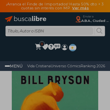
¡Arranca el Finde de Importados! Hasta 50% dto + 3
cuotas sin interés con MP
Ver más
Enviar a
C.A.B.A., Ciudad Autónoma De Buenos Aires
0
MENÚ
Vida Cristiana
Universo Cómics
Ranking 2026
Im