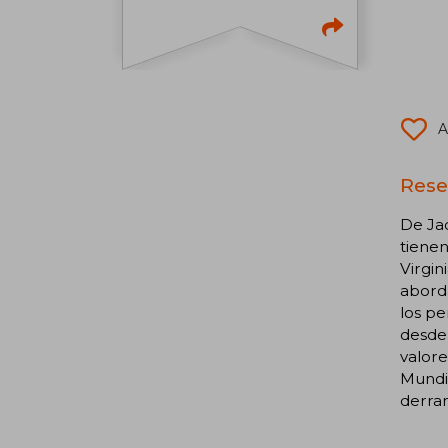
A
Rese
De Jac
tienen
Virgin
aborda
los pe
desde 
valore
Mundia
derra