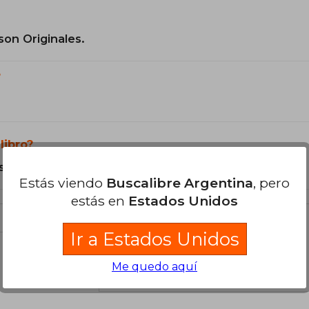
son Originales.
?
libro?
s Tapa Blanda.
Estás viendo
Buscalibre Argentina
, pero
estás en
Estados Unidos
Ir a Estados Unidos
libro
Me quedo aquí