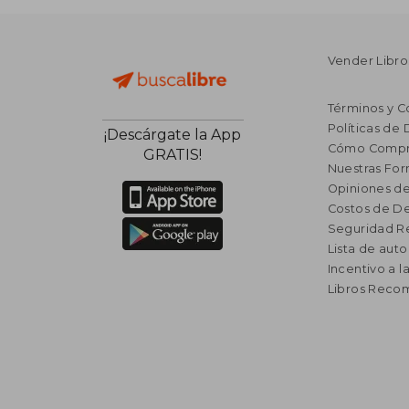
Vender Libro
Términos y C
Políticas de
¡Descárgate la App
Cómo Compr
GRATIS!
Nuestras Fo
Opiniones de
Costos de D
Seguridad R
Lista de auto
Incentivo a l
Libros Rec