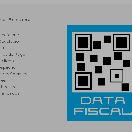
s en Buscalibre
ondiciones
 Devolución
ar
rmas de Pago
 clientes
espacho
edes Sociales
res
a Lectura
omendados