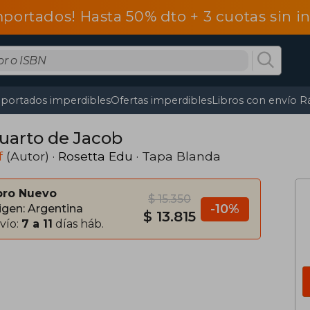
mportados! Hasta 50% dto + 3 cuotas sin 
portados imperdibles
Ofertas imperdibles
Libros con envío R
Cuarto de Jacob
f
(Autor) ·
Rosetta Edu
· Tapa Blanda
bro Nuevo
$ 15.350
-10%
igen: Argentina
$ 13.815
vío:
7 a 11
días háb.