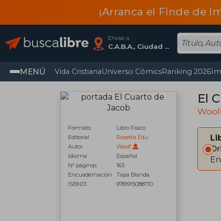
¡Arranca el Finde de I
Enviar a
C.A.B.A., Ciudad Autónoma De Buenos Aires
MENÚ
Vida Cristiana
Universo Cómics
Ranking 2026
Im
El 
Wool
Formato
Libro Físico
Li
Editorial
Rosetta Edu
Autor
Woolf
Or
Idioma
Español
En
N° páginas
163
Encuadernación
Tapa Blanda
ISBN13
9781915088710