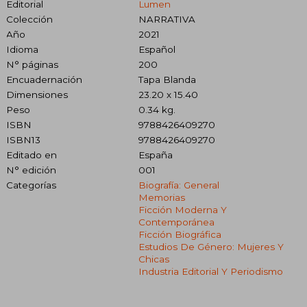
Editorial
Lumen
Colección
NARRATIVA
Año
2021
Idioma
Español
N° páginas
200
Encuadernación
Tapa Blanda
Dimensiones
23.20 x 15.40
Peso
0.34 kg.
ISBN
9788426409270
ISBN13
9788426409270
Editado en
España
N° edición
001
Categorías
Biografía: General
Memorias
Ficción Moderna Y
Contemporánea
Ficción Biográfica
Estudios De Género: Mujeres Y
Chicas
Industria Editorial Y Periodismo