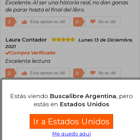
Excelente. Al ser una historia real, no dan ganas
de parar hasta el final del libro.
3
0
Esta opinión es útil
No es útil
Laura Contador
Lunes 13 de Diciembre,
2021
Compra Verificada
Excelente lectura
2
0
Esta opinión es útil
No es útil
María Graciela Sánchez Márquez
Estás viendo
Buscalibre Argentina
, pero
Sábado 06 de Febrero, 2021
estás en
Estados Unidos
Compra Verificada
Excelente libro, con una narrativa brutal
Ir a Estados Unidos
1
0
Esta opinión es útil
No es útil
Me quedo aquí