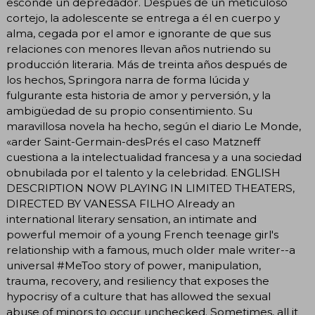
esconde un depredador. Después de un meticuloso
cortejo, la adolescente se entrega a él en cuerpo y
alma, cegada por el amor e ignorante de que sus
relaciones con menores llevan años nutriendo su
producción literaria. Más de treinta años después de
los hechos, Springora narra de forma lúcida y
fulgurante esta historia de amor y perversión, y la
ambigüedad de su propio consentimiento. Su
maravillosa novela ha hecho, según el diario Le Monde,
«arder Saint-Germain-desPrés el caso Matzneff
cuestiona a la intelectualidad francesa y a una sociedad
obnubilada por el talento y la celebridad. ENGLISH
DESCRIPTION NOW PLAYING IN LIMITED THEATERS,
DIRECTED BY VANESSA FILHO Already an
international literary sensation, an intimate and
powerful memoir of a young French teenage girl's
relationship with a famous, much older male writer--a
universal #MeToo story of power, manipulation,
trauma, recovery, and resiliency that exposes the
hypocrisy of a culture that has allowed the sexual
abuse of minors to occur unchecked. Sometimes, all it