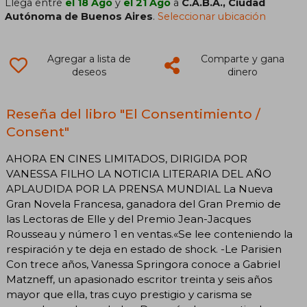
Llega entre
el 18 Ago
y
el 21 Ago
a
C.A.B.A., Ciudad
Autónoma de Buenos Aires
.
Seleccionar ubicación
Agregar a lista de
Comparte y gana
deseos
dinero
Reseña del libro "El Consentimiento /
Consent"
AHORA EN CINES LIMITADOS, DIRIGIDA POR
VANESSA FILHO LA NOTICIA LITERARIA DEL AÑO
APLAUDIDA POR LA PRENSA MUNDIAL La Nueva
Gran Novela Francesa, ganadora del Gran Premio de
las Lectoras de Elle y del Premio Jean-Jacques
Rousseau y número 1 en ventas.«Se lee conteniendo la
respiración y te deja en estado de shock. -Le Parisien
Con trece años, Vanessa Springora conoce a Gabriel
Matzneff, un apasionado escritor treinta y seis años
mayor que ella, tras cuyo prestigio y carisma se