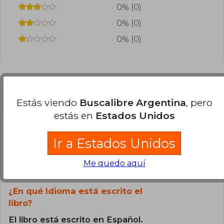
0% (0)
0% (0)
0% (0)
Preguntas frecuentes sobre el libro
Estás viendo
Buscalibre Argentina
, pero
estás en
Estados Unidos
¿El libro es original?
Ir a Estados Unidos
Todos los libros de nuestro
catálogo son Originales.
Me quedo aquí
¿En qué Idioma está escrito el
libro?
El libro está escrito en Español.