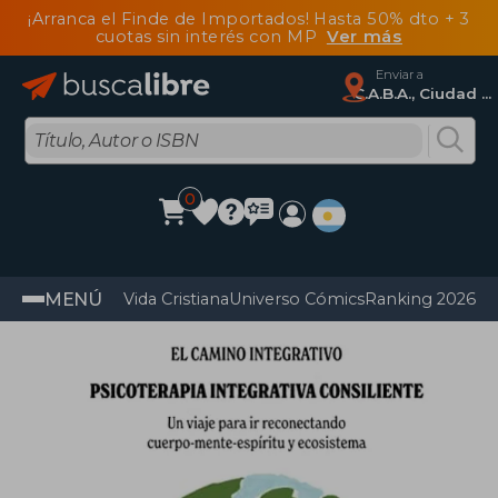
¡Arranca el Finde de Importados! Hasta 50% dto + 3
cuotas sin interés con MP
Ver más
Enviar a
C.A.B.A., Ciudad Autónoma De Buenos Aires
0
MENÚ
Vida Cristiana
Universo Cómics
Ranking 2026
Im