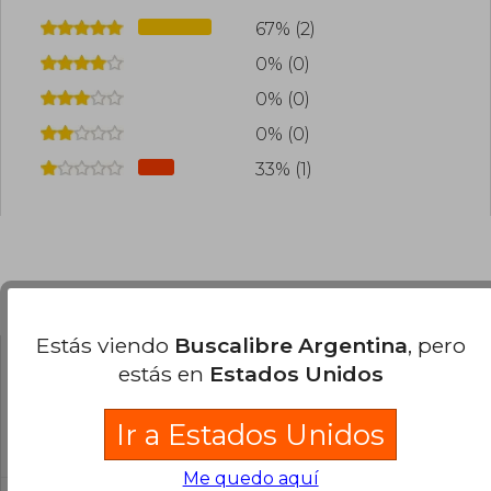
67% (2)
0% (0)
0% (0)
0% (0)
33% (1)
Preguntas frecuentes sobre el libro
Estás viendo
Buscalibre Argentina
, pero
estás en
Estados Unidos
¿El libro es original?
Todos los libros de nuestro
Ir a Estados Unidos
catálogo son Originales.
Me quedo aquí