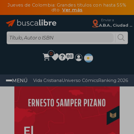
Jueves de Colombia: Grandes títulos con hasta 55%
dto
Ver más
Enviar a
C.A.B.A., Ciudad Autónoma De Buenos Aires
0
MENÚ
Vida Cristiana
Universo Cómics
Ranking 2026
Im