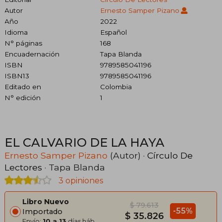
Autor
Ernesto Samper Pizano
Año
2022
Idioma
Español
N° páginas
168
Encuadernación
Tapa Blanda
ISBN
9789585041196
ISBN13
9789585041196
Editado en
Colombia
N° edición
1
EL CALVARIO DE LA HAYA
Ernesto Samper Pizano
(Autor) ·
Círculo De
Lectores
· Tapa Blanda
3 opiniones
Libro Nuevo
$ 79.613
-55%
Importado
$ 35.826
Envío:
10 a 13
días háb.