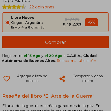
Tapa Blanda
22 opiniones
Libro Nuevo
$ 17.400
-6%
Origen: Argentina
$ 16.433
Envío:
4 a 8
días háb.
Comprar
Llega entre
el 13 Ago
y
el 20 Ago
a
C.A.B.A., Ciudad
Autónoma de Buenos Aires
.
Seleccionar ubicación
Agregar a lista de
Comparte y gana
deseos
dinero
Reseña del libro "El Arte de la Guerra"
El arte de la guerra enseña a ganar desde la paz. En
eso consiste la estrategia: la mejor manera de vencer