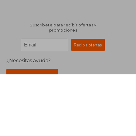
Suscríbete para recibir ofertas y
promociones
¿Necesitas ayuda?
Ir a Centro de Soporte
Buscalibre Argentina
Derechos Reservados.