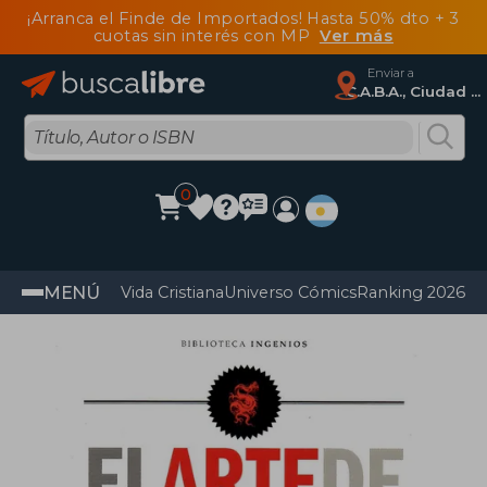
¡Arranca el Finde de Importados! Hasta 50% dto + 3
cuotas sin interés con MP
Ver más
Enviar a
C.A.B.A., Ciudad Autónoma De Buenos Aires
0
MENÚ
Vida Cristiana
Universo Cómics
Ranking 2026
Im