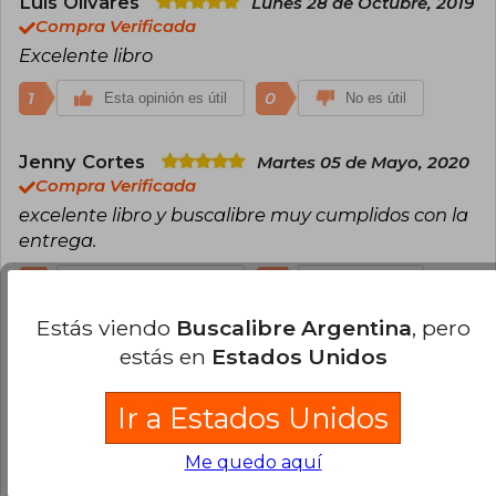
Luis Olivares
Lunes 28 de Octubre, 2019
Compra Verificada
Excelente libro
1
0
Esta opinión es útil
No es útil
Jenny Cortes
Martes 05 de Mayo, 2020
Compra Verificada
excelente libro y buscalibre muy cumplidos con la
entrega.
1
0
Esta opinión es útil
No es útil
Estás viendo
Buscalibre Argentina
, pero
estás en
Estados Unidos
Cargar más opiniones del libro
¿Leíste este libro?
Inicia sesión
para poder
Ir a Estados Unidos
agregar tu propia evaluación
.
Me quedo aquí
64% (14)