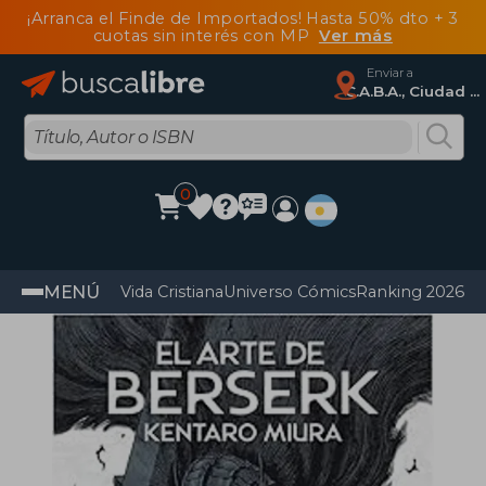
¡Arranca el Finde de Importados! Hasta 50% dto + 3
cuotas sin interés con MP
Ver más
Enviar a
C.A.B.A., Ciudad Autónoma De Buenos Aires
0
MENÚ
Vida Cristiana
Universo Cómics
Ranking 2026
Im