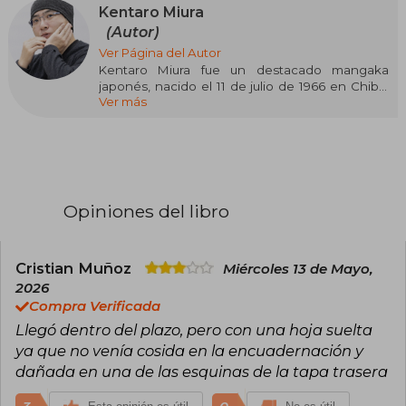
Kentaro Miura
(Autor)
Ver Página del Autor
Kentaro Miura fue un destacado mangaka
japonés, nacido el 11 de julio de 1966 en Chiba,
Ver más
Japón. Desde temprana edad, mostró un
excepcional talento para el dibujo y la narrativa,
lo que lo impulsó a incursionar en el mundo del
manga durante su adolescencia. Su pasión por
la fantasía oscura y el terror se manifestó con
fuerza en sus obras, marcando un hito en la
industria.
Opiniones del libro
Entre sus trabajos más reconocidos se
encuentra Berserk (1989), que consolidó su
legado y le valió el Premio Cultural Tezuka
Cristian Muñoz
Miércoles 13 de Mayo,
Osamu en 2002. Esta serie, aclamada
2026
mundialmente por su narrativa compleja y
Compra Verificada
estética única, sigue siendo una referencia
Llegó dentro del plazo, pero con una hoja suelta
imprescindible en el género del manga oscuro.
ya que no venía cosida en la encuadernación y
dañada en una de las esquinas de la tapa trasera