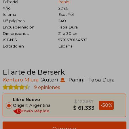
Editorial
Panini
Año
2026
Idioma
Español
N° páginas
240
Encuadernación
Tapa Dura
Dimensiones
21 x 30 cm
ISBN13
9791370134693
Editado en
España
El arte de Berserk
Kentaro Miura
(Autor)
·
Panini
· Tapa Dura
9 opiniones
Libro Nuevo
$ 122.667
-50%
Origen: Argentina
$ 61.333
Envío Rápido
Comprar