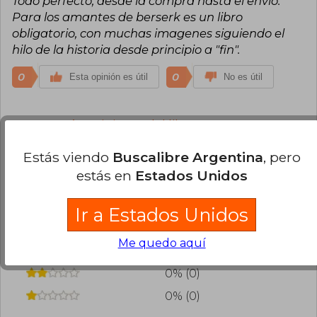
Todo perfecto, desde la compra hasta el envío.
Para los amantes de berserk es un libro
obligatorio, con muchas imagenes siguiendo el
hilo de la historia desde principio a "fin".
0
0
Esta opinión es útil
No es útil
Cargar más opiniones del libro
¿Leíste este libro?
Inicia sesión
para poder
Estás viendo
Buscalibre Argentina
, pero
agregar tu propia evaluación
.
estás en
Estados Unidos
78% (7)
Ir a Estados Unidos
0% (0)
Me quedo aquí
22% (2)
0% (0)
0% (0)