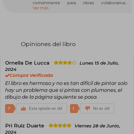
comúnmente para obras colaborativas,
Ver más
antologías o proyectos editoriales en los que
participan múltiples escritores sin que se
destaque uno solo como autor principal. Este
tipo de trabajos suele encontrarse en géneros
como la narrativa colectiva, el ensayo temático,
la investigación académica y, especialmente,
en manuales o recopilaciones pedagógicas. La
Opiniones del libro
autoría compartida puede variar desde libros de
texto hasta recopilaciones literarias,
dependiendo del contexto editorial.
Ornella De Lucca
Lunes 15 de Julio,
Algunas obras conocidas firmadas bajo este
2024
rótulo incluyen Manual de cuidados paliativos
Compra Verificada
(2021), Narraciones extraordinarias (antología,
El libro es hermoso y no es tan difícil de pintar solo
2008) y Introducción a las ciencias sociales
(2020), entre muchas otras. Dado que "Varios
hay un problema que si pintas con plumones, el
autores" no representa a una persona concreta,
dibujo de la página siguiente se pasa.
no puede atribuirse la obtención de premios a
este nombre colectivo, aunque las obras en sí a
7
1
Esta opinión es útil
No es útil
veces han sido reconocidas por instituciones
académicas o editoriales.
Pri Ruiz Duarte
Viernes 28 de Junio,
2024