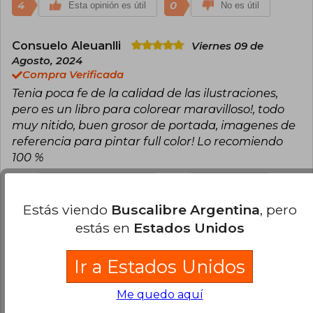
4
0
Esta opinión es útil
No es útil
Consuelo Aleuanlli
Viernes 09 de
Agosto, 2024
Compra Verificada
Tenia poca fe de la calidad de las ilustraciones,
pero es un libro para colorear maravilloso!, todo
muy nitido, buen grosor de portada, imagenes de
referencia para pintar full color! Lo recomiendo
100 %
2
0
Esta opinión es útil
No es útil
Estás viendo
Buscalibre Argentina
, pero
estás en
Estados Unidos
Cargar más opiniones del libro
¿Leíste este libro?
Inicia sesión
para poder
Ir a Estados Unidos
agregar tu propia evaluación
.
Me quedo aquí
82% (18)