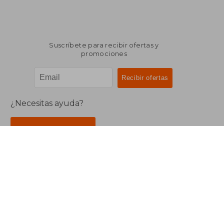
Suscríbete para recibir ofertas y
promociones
¿Necesitas ayuda?
Ir a Centro de Soporte
Buscalibre Argentina
Derechos Reservados.