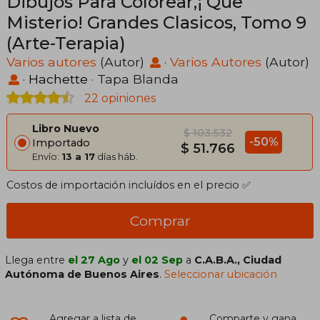
Dibujos Para Colorear,¡ Que
Misterio! Grandes Clasicos, Tomo 9
(Arte-Terapia)
Varios autores
(Autor)
·
Varios Autores
(Autor)
·
Hachette
· Tapa Blanda
22 opiniones
Libro Nuevo
$ 103.532
-50%
Importado
$ 51.766
Envío:
13 a 17
días háb.
Costos de importación incluídos en el precio ✅
Comprar
Llega entre
el 27 Ago
y
el 02 Sep
a
C.A.B.A., Ciudad
Autónoma de Buenos Aires
.
Seleccionar ubicación
Agregar a lista de
Comparte y gana