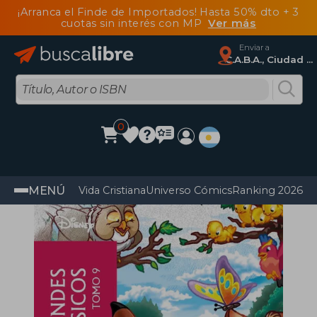
¡Arranca el Finde de Importados! Hasta 50% dto + 3
cuotas sin interés con MP
Ver más
Enviar a
C.A.B.A., Ciudad Autónoma De Buenos Aires
0
MENÚ
Vida Cristiana
Universo Cómics
Ranking 2026
Im