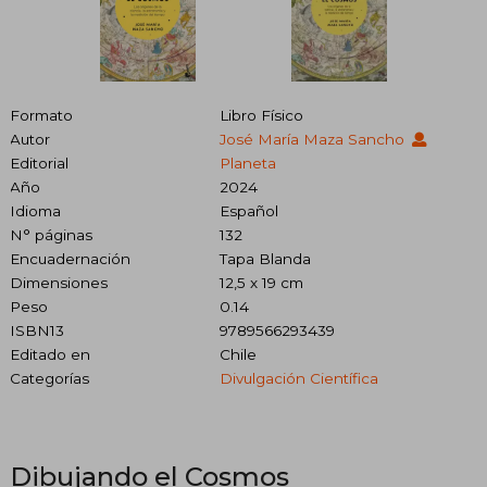
Formato
Libro Físico
Autor
José María Maza Sancho
Editorial
Planeta
Año
2024
Idioma
Español
N° páginas
132
Encuadernación
Tapa Blanda
Dimensiones
12,5 x 19 cm
Peso
0.14
ISBN13
9789566293439
Editado en
Chile
Categorías
Divulgación Científica
Dibujando el Cosmos