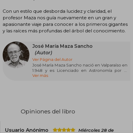
Con un estilo que desborda lucidez y claridad, el
profesor Maza nos guía nuevamente en un gran y
apasionante viaje para conocer a los primeros gigantes
y las raíces más profundas del árbol del conocimiento.
José María Maza Sancho
(Autor)
Ver Página del Autor
José María Maza Sancho nació en Valparaíso en
1.948 y es Licenciado en Astronomía por la
Ver más
Universidad de Chile y doctor en Astronomía en
la Universidad de Toronto, Canadá. Ha publicado
más de ciento veinte artículos de investigación
en revistas de astronomía. Es profesor titular de
Astronomía en la Universidad de Chile. Obtuvo
el Premio Nacional de Ciencias Exactas en 1999
y miembro de número de la Academia Chilena
Opiniones del libro
de Ciencias. Es autor de Astronomía
contemporánea y coautor de Supernovas. Su
libro Somos polvo de estrellas se ha
transformado en el primer bestseller de
Usuario Anónimo
Miércoles 28 de