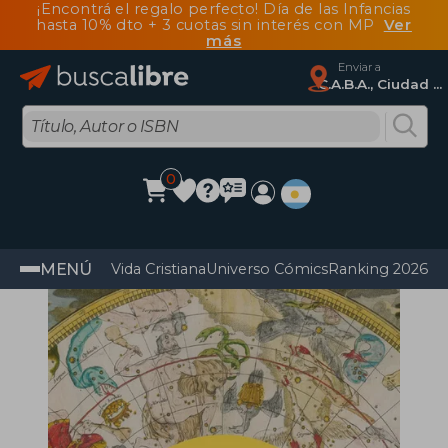
¡Encontrá el regalo perfecto! Día de las Infancias
hasta 10% dto + 3 cuotas sin interés con MP
Ver
más
Enviar a
C.A.B.A., Ciudad Autónoma De Buenos Aires
0
MENÚ
Vida Cristiana
Universo Cómics
Ranking 2026
Im