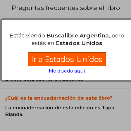
Preguntas frecuentes sobre el libro
¿El libro es original?
Estás viendo
Buscalibre Argentina
, pero
Todos los libros de nuestro
estás en
Estados Unidos
catálogo son Originales.
Ir a Estados Unidos
¿En qué Idioma está escrito el
libro?
Me quedo aquí
El libro está escrito en Español.
¿Cuál es la encuadernación de este libro?
La encuadernación de esta edición es Tapa
Blanda.