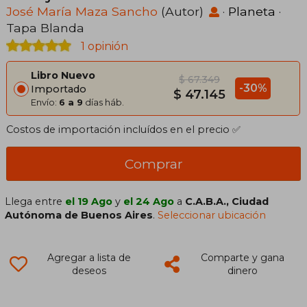
José María Maza Sancho
(Autor)
·
Planeta
·
Tapa Blanda
1 opinión
Libro Nuevo
$ 67.349
-30%
Importado
$ 47.145
Envío:
6 a 9
días háb.
Costos de importación incluídos en el precio ✅
Comprar
Llega entre
el 19 Ago
y
el 24 Ago
a
C.A.B.A., Ciudad
Autónoma de Buenos Aires
.
Seleccionar ubicación
Agregar a lista de
Comparte y gana
deseos
dinero