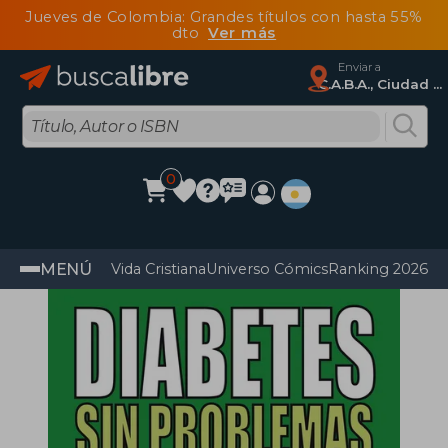
Jueves de Colombia: Grandes títulos con hasta 55%
dto
Ver más
Enviar a
C.A.B.A., Ciudad Autónoma De Buenos Aires
0
MENÚ
Vida Cristiana
Universo Cómics
Ranking 2026
Im