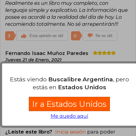
Realmente es un libro muy completo, con
lenguaje simple y explicativo. La información que
posee es acordé a la realidad del día de hoy. Lo
recomiendo totalmente. No sé arrepentirán!!!
3
0
Esta opinión es útil
No es útil
Fernando Isaac Muñoz Paredes
Jueves 21 de Enero, 2021
Compra Verificada
muy recomendable para las personas que sufren
Estás viendo
Buscalibre Argentina
, pero
estos cuadro, en lo personal me ha servido mucho
estás en
Estados Unidos
para mis clases
3
1
Esta opinión es útil
No es útil
Ir a Estados Unidos
Me quedo aquí
Cargar más opiniones del libro
¿Leíste este libro?
Inicia sesión
para poder