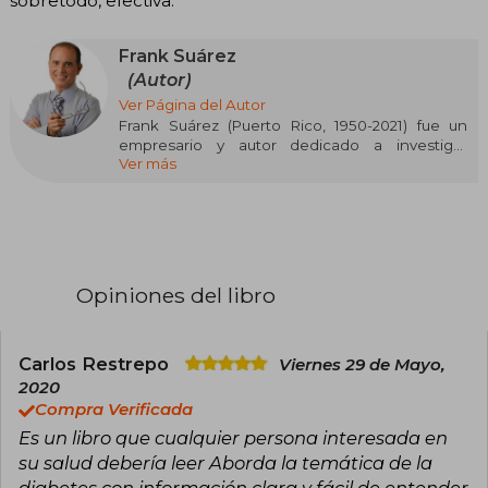
sobretodo, efectiva.
Frank Suárez
(Autor)
Ver Página del Autor
Frank Suárez (Puerto Rico, 1950-2021) fue un
empresario y autor dedicado a investigar
Ver más
activamente sobre el metabolismo y las
soluciones a la obesidad, motivado por sus
propias dificultades para perder peso y el acoso
escolar que sufrió debido a ello. Su experiencia
personal con múltiples dietas que resultaban
insostenibles lo llevó a profundizar en temas
como metabolismo, nutrición, digestión y otros
Opiniones del libro
aspectos relacionados con la salud,
convirtiéndose en un referente en el ámbito del
bienestar.
Carlos Restrepo
Viernes 29 de Mayo,
Publicó libros que se han convertido en guías
2020
prácticas para millones de personas en su
Compra Verificada
camino hacia una vida más saludable. Entre
Es un libro que cualquier persona interesada en
ellos destacan El Poder del Metabolismo (2013),
Recetas. El Poder del Metabolismo (2017) y
su salud debería leer Aborda la temática de la
Metabolismo Ultra Poderoso (2018), obras que