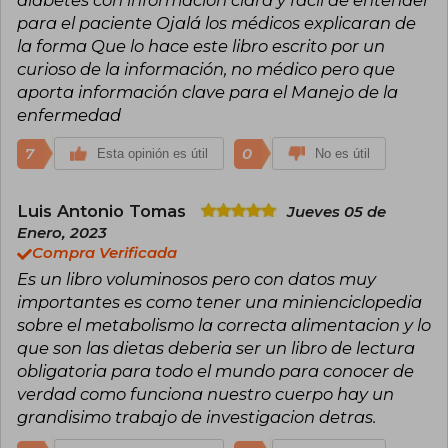
diabetes con información clara y fácil de entender
ofrecen consejos accesibles y efectivos para
para el paciente Ojalá los médicos explicaran de
mejorar la salud metabólica. Su legado continúa
la forma Que lo hace este libro escrito por un
inspirando a quienes buscan soluciones reales y
sostenibles para transformar su bienestar.
curioso de la información, no médico pero que
aporta información clave para el Manejo de la
enfermedad
7
0
Esta opinión es útil
No es útil
Luis Antonio Tomas
Jueves 05 de
Enero, 2023
Compra Verificada
Es un libro voluminosos pero con datos muy
importantes es como tener una minienciclopedia
sobre el metabolismo la correcta alimentacion y lo
que son las dietas deberia ser un libro de lectura
obligatoria para todo el mundo para conocer de
verdad como funciona nuestro cuerpo hay un
grandisimo trabajo de investigacion detras.