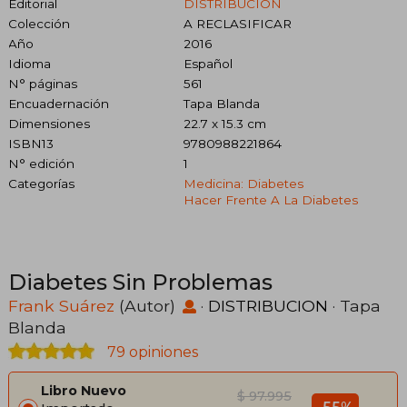
Editorial
DISTRIBUCION
Colección
A RECLASIFICAR
Año
2016
Idioma
Español
N° páginas
561
Encuadernación
Tapa Blanda
Dimensiones
22.7 x 15.3 cm
ISBN13
9780988221864
N° edición
1
Categorías
Medicina: Diabetes
Hacer Frente A La Diabetes
Diabetes Sin Problemas
Frank Suárez
(Autor)
·
DISTRIBUCION
· Tapa
Blanda
79 opiniones
Libro Nuevo
$ 97.995