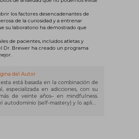
ábitos de ansiedad que no podemos evitar
brir los factores desencadenantes de
erosa de la curiosidad y a entrenar
que su laboratorio ha demostrado que
es de pacientes, incluidos atletas y
, el Dr. Brewer ha creado un programa
mejor.
gina del Autor
esta está basada en la combinación de
on su
más de veinte años– en mindfulness.
l autodominio (self-mastery) y lo aplicó
tratamiento de abuso de sustancias y
eron en un referente internacional en la
MindScientes, donde trabaja desde el
alimentación en varias afecciones. Es,
cina y director de Investigación en el