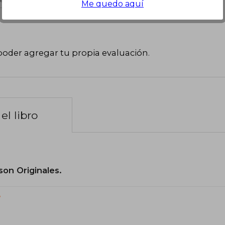
Me quedo aquí
poder agregar tu propia evaluación
.
el libro
son Originales.
?