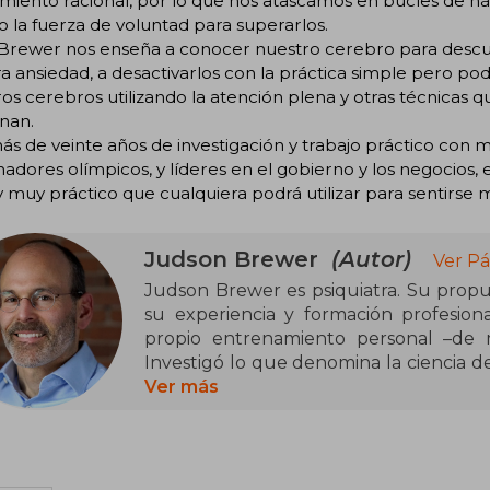
miento racional, por lo que nos atascamos en bucles de h
 la fuerza de voluntad para superarlos.
. Brewer nos enseña a conocer nuestro cerebro para descu
a ansiedad, a desactivarlos con la práctica simple pero pod
os cerebros utilizando la atención plena y otras técnicas 
nan.
s de veinte años de investigación y trabajo práctico con mil
adores olímpicos, y líderes en el gobierno y los negocios
y muy práctico que cualquiera podrá utilizar para sentirse 
Judson Brewer
(Autor)
Ver Pá
Judson Brewer es psiquiatra. Su propu
su experiencia y formación profesional, especializada en adicciones, c
propio entrenamiento personal –de 
Investigó lo que denomina la ciencia de
al desarrollo de programas para el 
Ver más
trastornos alimenticios que lo convirti
materia. Es el fundador de Claritas 
mindfulness y técnicas de neurorretro
además, profesor de Psiquiatría y Medi