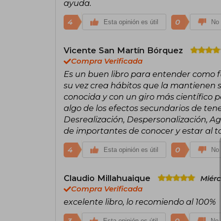
ayuda.
4
0
Esta opinión es útil
No 
Vicente San Martín Bórquez
Compra Verificada
Es un buen libro para entender como 
su vez crea hábitos que la mantienen 
conocida y con un giro más científico p
algo de los efectos secundarios de te
Desrealización, Despersonalización, Ago
de importantes de conocer y estar al t
4
0
Esta opinión es útil
No 
Claudio Millahuaique
Miérc
Compra Verificada
excelente libro, lo recomiendo al 100%
3
0
Esta opinión es útil
No 