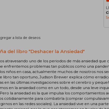
L
C
S
gregar a lista de deseos
ña del libro "Deshacer la Ansiedad"
os atravesando uno de los periodos de más ansiedad que c
ue enfrentemos problemas tan públicos como una pandemi
los niños en casa, actualmente muchos de nosotros nos se
e libro tan oportuno, Judson Brewer explica cómo erradicar
s en las últimas investigaciones sobre el cerebro y pequeñ
mos en la ansiedad como en un todo, desde una leve inqui
 Pero la ansiedad es la que impulsa los comportamientos adi
s cotidianamente para combatirla (comprar compulsivamen
irnos en las redes sociales). La ansiedad vive en una parte