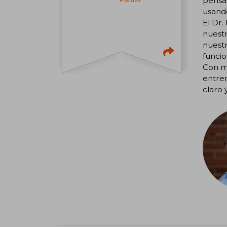
pensa
usando
El Dr
nuestr
nuestr
funcio
Con má
entren
claro 