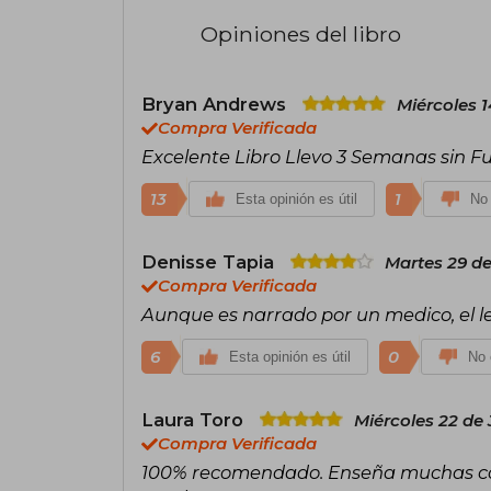
Opiniones del libro
Bryan Andrews
Miércoles 
Compra Verificada
Excelente Libro Llevo 3 Semanas sin 
13
1
Esta opinión es útil
No 
Denisse Tapia
Martes 29 d
Compra Verificada
Aunque es narrado por un medico, el le
6
0
Esta opinión es útil
No 
Laura Toro
Miércoles 22 de 
Compra Verificada
100% recomendado. Enseña muchas cos