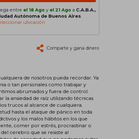
lega entre
el 18 Ago
y
el 21 Ago
a
C.A.B.A.,
iudad Autónoma de Buenos Aires
.
eleccionar ubicación
Comparte y gana dinero
ualquiera de nosotros pueda recordar. Ya
a o tan personales como trabajar y
ntimos abrumados y fuera de control.
 la ansiedad de raíz utilizando técnicas
os trucos al alcance de cualquiera.
etud hasta el ataque de pánico en toda
ctivos y los malos hábitos en los que
te, comer por estrés, procrastinar o
 del cerebro que se resiste al