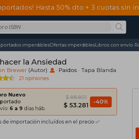
mportados! Hasta 50% dto + 3 cuotas sin 
portados imperdibles
Ofertas imperdibles
Libros con envío R
hacer la Ansiedad
on Brewer
(Autor)
·
Paidos
· Tapa Blanda
21 opiniones
bro Nuevo
$ 88.801
-40%
portado
$ 53.281
vío:
6 a 9
días háb.
s de importación incluídos en el precio ✅