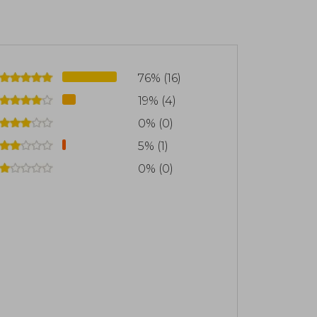
versidad de Massachusetts.
76% (16)
19% (4)
0% (0)
5% (1)
0% (0)