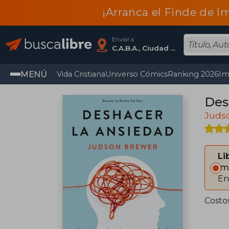
¡Arranca el Finde de I
Enviar a
C.A.B.A., Ciudad Autónoma De Buenos Aires
MENÚ
Vida Cristiana
Universo Cómics
Ranking 2026
Im
Des
Juds
Li
Im
En
Costo