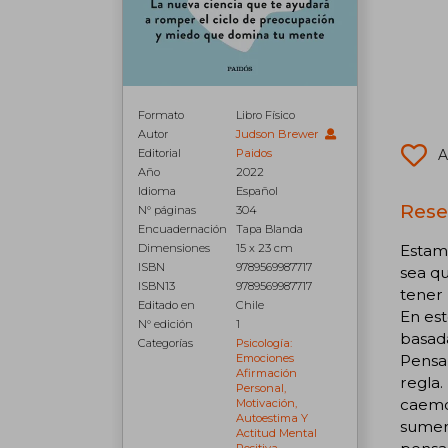
Formato
Libro Físico
Autor
Judson Brewer
Editorial
Paidos
A
Año
2022
Idioma
Español
Rese
N° páginas
304
Encuadernación
Tapa Blanda
Dimensiones
15 x 23 cm
Estam
ISBN
9789569987717
sea q
ISBN13
9789569987717
tener 
Editado en
Chile
En est
N° edición
1
basada
Categorías
Psicología:
Emociones
Pensa
Afirmación
regla.
Personal,
caemo
Motivación,
Autoestima Y
sumerg
Actitud Mental
Positiva