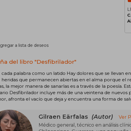
L
C
A
gregar a lista de deseos
ña del libro "Desfibrilador"
 cada palabra como un latido Hay dolores que se llevan e
; heridas que permanecen abiertas en el alma porque el rec
as, la mejor manera de sanarlas es a través de la poesía. E
io Desfibrilador incluye más de una veintena de nuevos p
r, afronta el vacío que deja y encuentra una forma de salv
Gilraen Eärfalas
(Autor)
Ver P
Médico general, técnico en análisis clíni