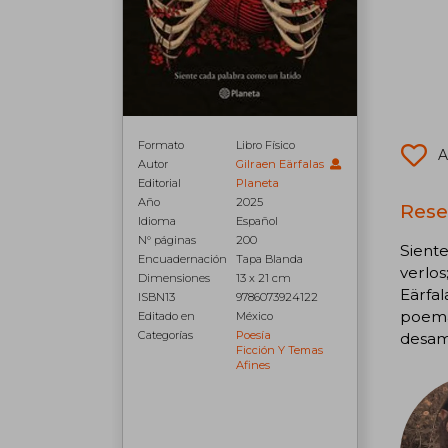
Formato
Libro Físico
A
Autor
Gilraen Eärfalas
Editorial
Planeta
Año
2025
Rese
Idioma
Español
N° páginas
200
Siente
Encuadernación
Tapa Blanda
verlos
Dimensiones
13 x 21 cm
Eärfal
ISBN13
9786073924122
poemar
Editado en
México
Categorías
Poesía
desamo
Ficción Y Temas
Afines