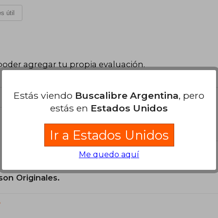
s útil
poder agregar tu propia evaluación
.
Estás viendo
Buscalibre Argentina
, pero
estás en
Estados Unidos
el libro
Ir a Estados Unidos
Me quedo aquí
son Originales.
?