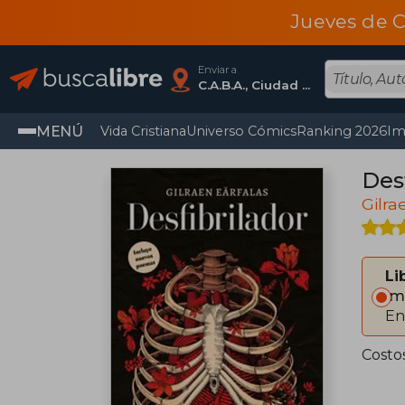
Jueves de C
Enviar a
C.A.B.A., Ciudad Autónoma De Buenos Aires
MENÚ
Vida Cristiana
Universo Cómics
Ranking 2026
Im
Des
Gilra
Li
Im
En
Costo