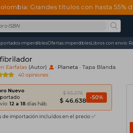
olombia: Grandes títulos con hasta 55% 
portados imperdibles
Ofertas imperdibles
Libros con envío R
fibrilador
en Eärfalas
(Autor)
·
Planeta
· Tapa Blanda
40 opiniones
bro Nuevo
$ 93.276
-50%
portado
$ 46.638
vío:
12 a 18
días háb.
s de importación incluídos en el precio ✅