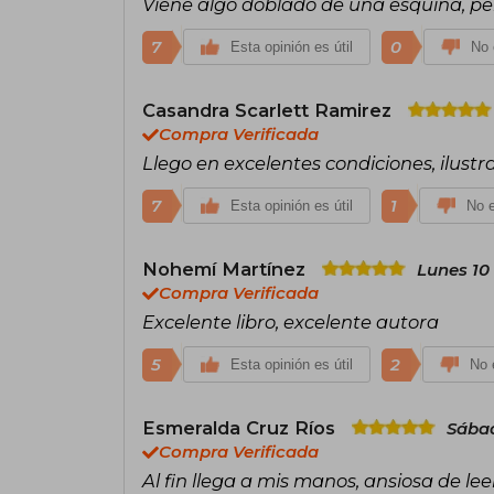
Viene algo doblado de una esquina, per
7
0
Esta opinión es útil
No 
Casandra Scarlett Ramirez
Compra Verificada
Llego en excelentes condiciones, ilustr
7
1
Esta opinión es útil
No e
Nohemí Martínez
Lunes 10
Compra Verificada
Excelente libro, excelente autora
5
2
Esta opinión es útil
No e
Esmeralda Cruz Ríos
Sábad
Compra Verificada
Al fin llega a mis manos, ansiosa de lee