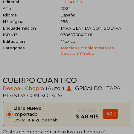
Editorial
GRIJALBO
Año
2024
Idioma
Español
N° páginas
256
Encuadernación
TAPA BLANDA CON SOLAPA
ISBN13
9786073840101
Editado en
México
Categorías
Terapias Complementarias,
Curación Y Salud
CUERPO CUANTICO
Deepak Chopra
(Autor)
·
GRIJALBO
· TAPA
BLANDA CON SOLAPA
Libro Nuevo
$ 97.830
-50%
Importado
$ 48.915
Envío:
19 a 26
días háb.
Costos de importación incluídos en el precio ✅