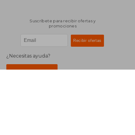
Suscríbete para recibir ofertas y
promociones
¿Necesitas ayuda?
Ir a Centro de Soporte
Buscalibre Argentina
Derechos Reservados.
Buscalibre Argentina
|
Buscalibre Chile
|
Buscalibre