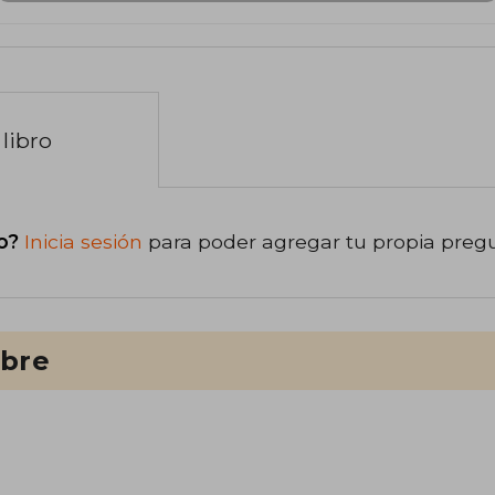
libro
o?
Inicia sesión
para poder agregar tu propia preg
ibre