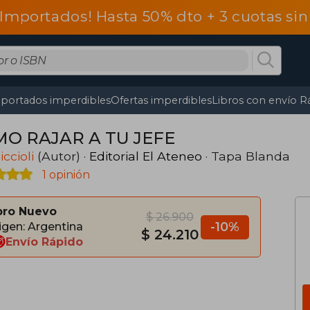
 Importados! Hasta 50% dto + 3 cuotas si
portados imperdibles
Ofertas imperdibles
Libros con envío R
O RAJAR A TU JEFE
iccioli
(Autor) ·
Editorial El Ateneo
· Tapa Blanda
1 opinión
bro Nuevo
$ 26.900
-10%
igen: Argentina
$ 24.210
Envío Rápido