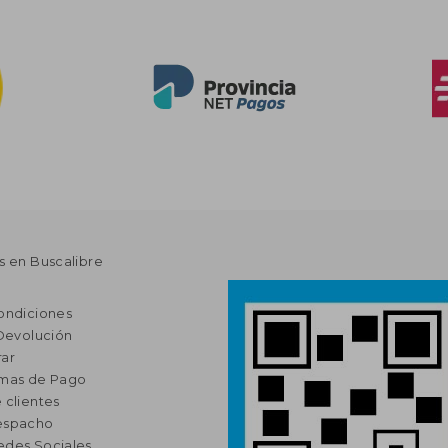
s en Buscalibre
ondiciones
 Devolución
ar
rmas de Pago
 clientes
espacho
edes Sociales