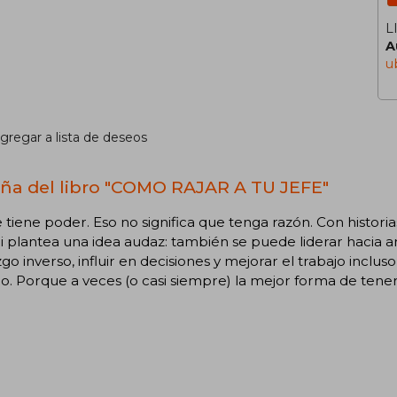
L
A
u
gregar a lista de deseos
ña del libro "COMO RAJAR A TU JEFE"
e tiene poder. Eso no significa que tenga razón. Con historia
li plantea una idea audaz: también se puede liderar hacia a
zgo inverso, influir en decisiones y mejorar el trabajo inclu
o. Porque a veces (o casi siempre) la mejor forma de tene