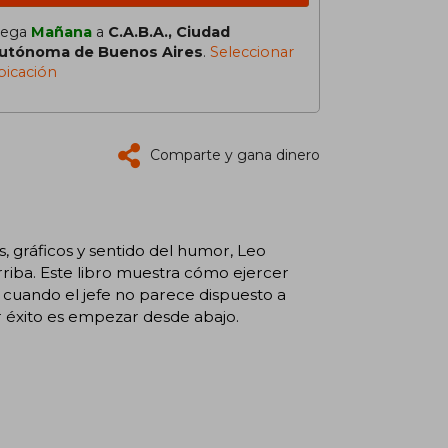
lega
Mañana
a
C.A.B.A., Ciudad
utónoma de Buenos Aires
.
Seleccionar
bicación
Comparte y gana dinero
s, gráficos y sentido del humor, Leo
rriba. Este libro muestra cómo ejercer
so cuando el jefe no parece dispuesto a
r éxito es empezar desde abajo.