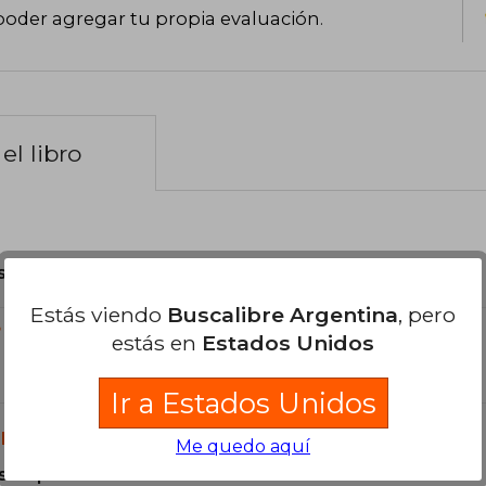
poder agregar tu propia evaluación
.
el libro
son Originales.
Estás viendo
Buscalibre Argentina
, pero
?
estás en
Estados Unidos
Ir a Estados Unidos
libro?
Me quedo aquí
s Tapa Blanda.