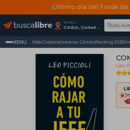
¡Último día del Finde de
Enviar a
C.A.B.A., Ciudad Autónoma De Buenos Aires
MENÚ
Vida Cristiana
Universo Cómics
Ranking 2026
Im
COM
Leo P
Li
Or