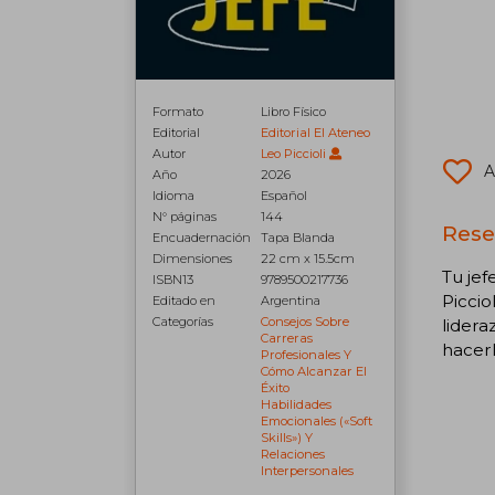
Formato
Libro Físico
Editorial
Editorial El Ateneo
Autor
Leo Piccioli
A
Año
2026
Idioma
Español
N° páginas
144
Rese
Encuadernación
Tapa Blanda
Dimensiones
22 cm x 15.5cm
Tu jef
ISBN13
9789500217736
Piccio
Editado en
Argentina
Categorías
Consejos Sobre
lidera
Carreras
hacerl
Profesionales Y
Cómo Alcanzar El
Éxito
Habilidades
Emocionales («soft
Skills») Y
Relaciones
Interpersonales