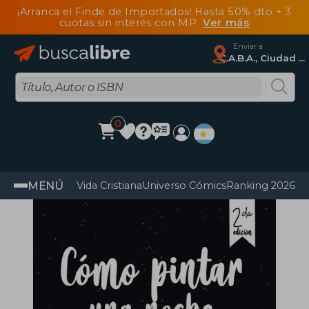
¡Arranca el Finde de Importados! Hasta 50% dto + 3
cuotas sin interés con MP
Ver más
Enviar a
C.A.B.A., Ciudad Autónoma De Buenos Aires
0
MENÚ
Vida Cristiana
Universo Cómics
Ranking 2026
Im