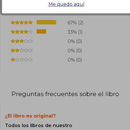
¿Leíste este libro?
Inicia sesión
para poder
Me quedo aquí
agregar tu propia evaluación
.
67% (2)
33% (1)
0% (0)
0% (0)
0% (0)
Preguntas frecuentes sobre el libro
¿El libro es original?
Todos los libros de nuestro