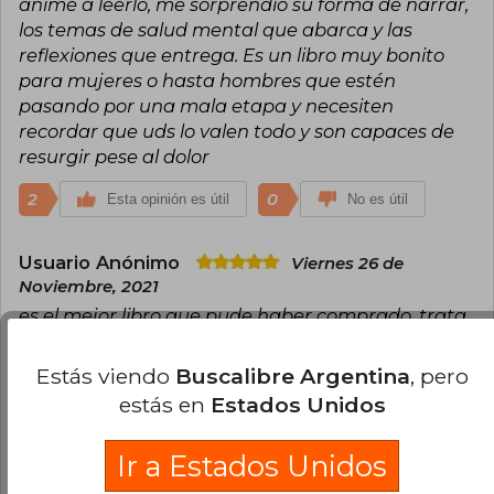
animé a leerlo, me sorprendió su forma de narrar,
los temas de salud mental que abarca y las
reflexiones que entrega. Es un libro muy bonito
para mujeres o hasta hombres que estén
pasando por una mala etapa y necesiten
recordar que uds lo valen todo y son capaces de
resurgir pese al dolor
2
0
Esta opinión es útil
No es útil
Usuario Anónimo
Viernes 26 de
Noviembre, 2021
es el mejor libro que pude haber comprado, trata
de temas super interesantes así que si tienen la
oportunidad de comprarlo háganlo y no se
Estás viendo
Buscalibre Argentina
, pero
arrepentirán ><
estás en
Estados Unidos
1
0
Esta opinión es útil
No es útil
Ir a Estados Unidos