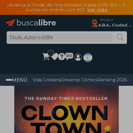
¡Arranca el Finde de Importados! Hasta 50% dto + 3
cuotas sin interés con MP
Ver más
Enviar a
C.A.B.A., Ciudad Autónoma De Buenos Aires
0
MENÚ
Vida Cristiana
Universo Cómics
Ranking 2026
Im