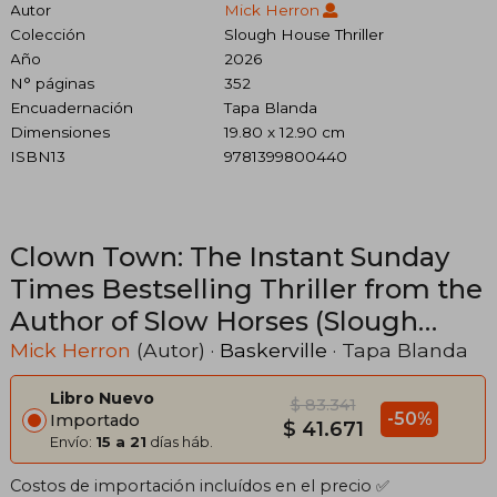
Autor
Mick Herron
Colección
Slough House Thriller
Año
2026
N° páginas
352
Encuadernación
Tapa Blanda
Dimensiones
19.80 x 12.90 cm
ISBN13
9781399800440
Clown Town: The Instant Sunday
Times Bestselling Thriller from the
Author of Slow Horses (Slough
House Thriller 9)
Mick Herron
(Autor) ·
Baskerville
· Tapa Blanda
Libro Nuevo
$ 83.341
-50%
Importado
$ 41.671
Envío:
15 a 21
días háb.
Costos de importación incluídos en el precio ✅