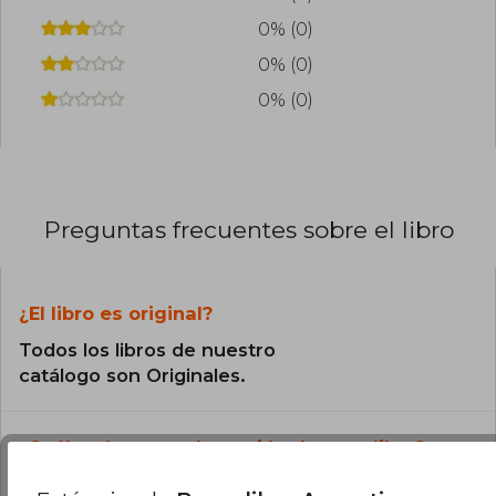
0% (0)
0% (0)
0% (0)
Preguntas frecuentes sobre el libro
¿El libro es original?
Todos los libros de nuestro
catálogo son Originales.
¿Cuál es la encuadernación de este libro?
La encuadernación de esta edición es Tapa