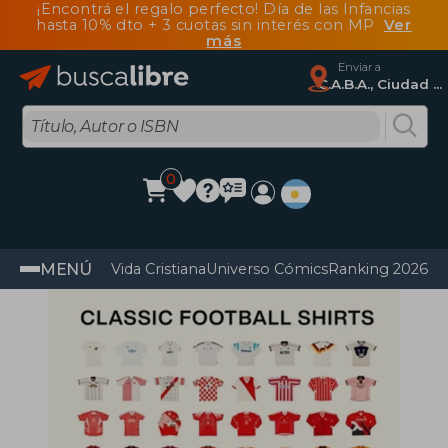
¡Encontrá el regalo perfecto! Día de las Infancias
hasta 10% dto + 3 cuotas sin interés con MP
Ver
más
Enviar a
C.A.B.A., Ciudad Autónoma De Buenos Aires
0
MENÚ
Vida Cristiana
Universo Cómics
Ranking 2026
Im