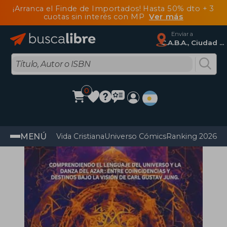
¡Arranca el Finde de Importados! Hasta 50% dto + 3
cuotas sin interés con MP
Ver más
Enviar a
C.A.B.A., Ciudad Autónoma De Buenos Aires
0
MENÚ
Vida Cristiana
Universo Cómics
Ranking 2026
Im