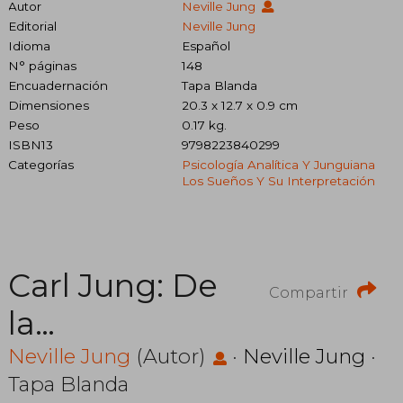
Autor
Neville Jung
Editorial
Neville Jung
Idioma
Español
N° páginas
148
Encuadernación
Tapa Blanda
Dimensiones
20.3 x 12.7 x 0.9 cm
Peso
0.17 kg.
ISBN13
9798223840299
Categorías
Psicología Analítica Y Junguiana
Los Sueños Y Su Interpretación
Carl Jung: De
Compartir
la
Sincronicidad
Neville Jung
(Autor)
·
Neville Jung
·
Tapa Blanda
y Coincidencia