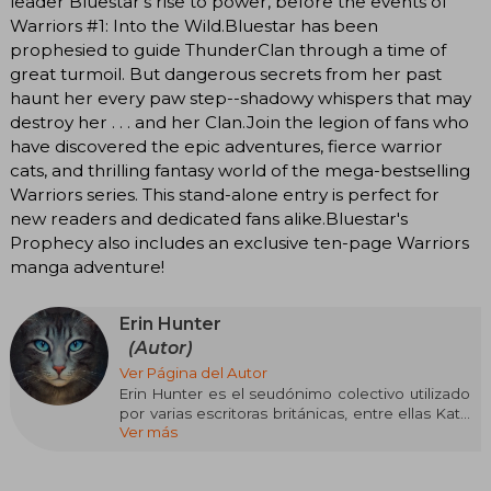
leader Bluestar's rise to power, before the events of
Warriors #1: Into the Wild.Bluestar has been
prophesied to guide ThunderClan through a time of
great turmoil. But dangerous secrets from her past
haunt her every paw step--shadowy whispers that may
destroy her . . . and her Clan.Join the legion of fans who
have discovered the epic adventures, fierce warrior
cats, and thrilling fantasy world of the mega-bestselling
Warriors series. This stand-alone entry is perfect for
new readers and dedicated fans alike.Bluestar's
Prophecy also includes an exclusive ten-page Warriors
manga adventure!
Erin Hunter
(Autor)
Ver Página del Autor
Erin Hunter es el seudónimo colectivo utilizado
por varias escritoras británicas, entre ellas Kate
Ver más
Cary, Cherith Baldry, Tui Sutherland y bajo la
coordinación editorial de Victoria Holmes. Este
nombre surgió como una firma única para dar