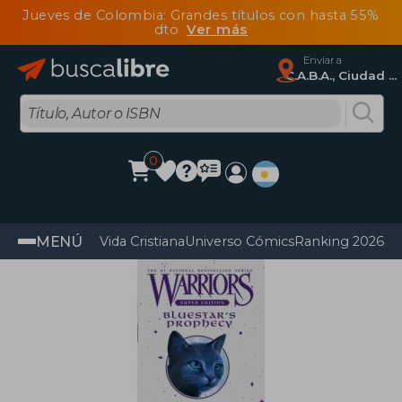
Jueves de Colombia: Grandes títulos con hasta 55%
dto
Ver más
Enviar a
C.A.B.A., Ciudad Autónoma De Buenos Aires
0
MENÚ
Vida Cristiana
Universo Cómics
Ranking 2026
Im