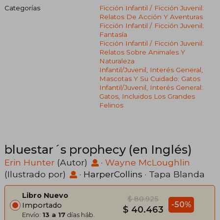
Categorías
Ficción Infantil / Ficción Juvenil:
Relatos De Acción Y Aventuras
Ficción Infantil / Ficción Juvenil:
Fantasía
Ficción Infantil / Ficción Juvenil:
Relatos Sobre Animales Y
Naturaleza
Infantil/juvenil, Interés General,
Mascotas Y Su Cuidado: Gatos
Infantil/juvenil, Interés General:
Gatos, Incluidos Los Grandes
Felinos
bluestar´s prophecy (en Inglés)
Erin Hunter
(Autor)
·
Wayne McLoughlin
(Ilustrado por)
·
HarperCollins
· Tapa Blanda
Libro Nuevo
$ 80.925
-50%
Importado
$ 40.463
Envío:
13 a 17
días háb.