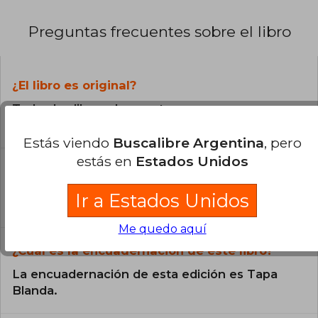
Preguntas frecuentes sobre el libro
¿El libro es original?
Todos los libros de nuestro
catálogo son Originales.
Estás viendo
Buscalibre Argentina
, pero
estás en
Estados Unidos
¿En qué Idioma está escrito el
libro?
Ir a Estados Unidos
El libro está escrito en Inglés.
Me quedo aquí
¿Cuál es la encuadernación de este libro?
La encuadernación de esta edición es Tapa
Blanda.