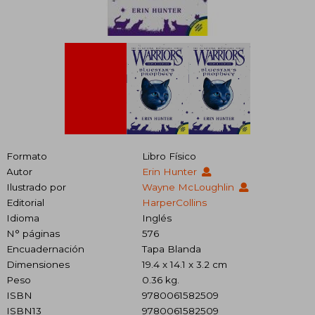
Formato
Libro Físico
Autor
Erin Hunter
Ilustrado por
Wayne McLoughlin
Editorial
HarperCollins
Idioma
Inglés
N° páginas
576
Encuadernación
Tapa Blanda
Dimensiones
19.4 x 14.1 x 3.2 cm
Peso
0.36 kg.
ISBN
9780061582509
ISBN13
9780061582509