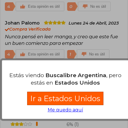
4
0
Esta opinión es útil
No es útil
Johan Palomo
Lunes 24 de Abril, 2023
Compra Verificada
Nunca pensé en leer manga, y creo que este fue
un buen comienzo para empezar
4
1
Esta opinión es útil
No es útil
Cargar más opiniones del libro
Estás viendo
Buscalibre Argentina
, pero
estás en
Estados Unidos
¿Leíste este libro?
Inicia sesión
para poder
agregar tu propia evaluación
.
Ir a Estados Unidos
94% (16)
Me quedo aquí
0% (0)
6% (1)