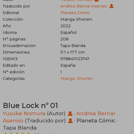
Traducido por
Andrea Bernal Asensio
Editorial
Planeta Cómic
Colección
Manga Shonen
Año
2022
Idioma
Español
N° páginas
208
Encuadernación
Tapa Blanda
Dimensiones
11.1 x 17.7 cm
ISBN13
9788411123747
Editado en
España
N° edición
1
Categorías
Manga: Shonen
Blue Lock nº 01
Yusuke Nomura
(Autor)
·
Andrea Bernal
Asensio
(Traducido por)
·
Planeta Cómic
·
Tapa Blanda