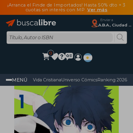
¡Arranca el Finde de Importados! Hasta 50% dto + 3
cuotas sin interés con MP
Ver más
Enviar a
C.A.B.A., Ciudad Autónoma De Buenos Aires
0
MENÚ
Vida Cristiana
Universo Cómics
Ranking 2026
Im