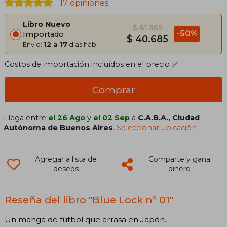
17 opiniones
Libro Nuevo
$ 81.369
-50%
Importado
$ 40.685
Envío:
12 a 17
días háb.
Costos de importación incluídos en el precio ✅
Comprar
Llega entre
el 26 Ago
y
el 02 Sep
a
C.A.B.A., Ciudad
Autónoma de Buenos Aires
.
Seleccionar ubicación
Agregar a lista de
Comparte y gana
deseos
dinero
Reseña del libro "Blue Lock nº 01"
Un manga de fútbol que arrasa en Japón.