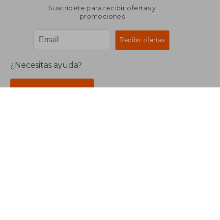
Suscríbete para recibir ofertas y
promociones
¿Necesitas ayuda?
Ir a Centro de Soporte
Buscalibre Argentina
Derechos Reservados.
Buscalibre Argentina
|
Buscalibre Chile
|
Buscalibre
Colombia
|
Buscalibre Ecuador
|
Buscalibre España
|
Buscalibre Uruguay
|
Buscalibre México
|
Buscalibre
Perú
|
Buscalibre Estados Unidos
|
Buscalibre Otros