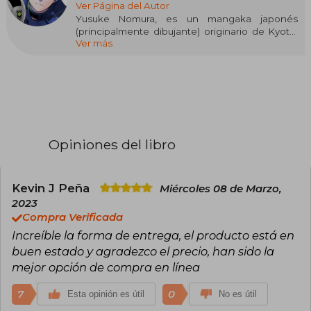
Ver Página del Autor
Yusuke Nomura, es un mangaka japonés
(principalmente dibujante) originario de Kyoto,
Ver más
Japón. Actualmente trabaja para Kōdansha, Ltd.
y es conocido por su trabajo en Blue Lock.
Opiniones del libro
Kevin J Peña
Miércoles 08 de Marzo,
2023
Compra Verificada
Increíble la forma de entrega, el producto está en
buen estado y agradezco el precio, han sido la
mejor opción de compra en línea
7
0
Esta opinión es útil
No es útil