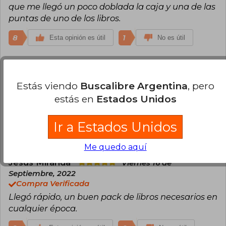
que me llegó un poco doblada la caja y una de las
puntas de uno de los libros.
8
1
Esta opinión es útil
No es útil
Sergio Krahe
Sábado 06 de Enero, 2024
Compra Verificada
Estás viendo
Buscalibre Argentina
, pero
Una edición sencilla pero bonita, libros formato de
estás en
Estados Unidos
bolsillo, con un cofre de bastante buena calidad,
un infaltable en cualquier biblioteca
Ir a Estados Unidos
3
0
Esta opinión es útil
No es útil
Me quedo aquí
Jesús Miranda
Viernes 16 de
Septiembre, 2022
Compra Verificada
Llegó rápido, un buen pack de libros necesarios en
cualquier época.