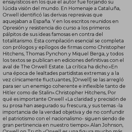
ensayísticos en los que el autor fue forjando su
lúcida visión del mundo. En Homenaje a Cataluña,
Orwell identificó las derivas represivas que
aquejaban a España. Y en los escritos reunidos en
Opresión y resistencia dio curso a los primeros
pálpitos de sus ideas famosas en contra del
totalitarismo. Esta compilación esencial se completa
con prólogos y epílogos de firmas como Christopher
Hitchens, Thomas Pynchon y Miquel Berga, y todos
los textos se publican en ediciones definitivas con el
aval de The Orwell Estate. La crítica ha dicho:«En
una época de lealtades partidistas extremas y a la
vez cínicamente fluctuantes, [Orwell] se las arregló
para ser un enemigo coherente e inflexible tanto de
Hitler como de Stalin».Christopher Hitchens, Por
qué es importante Orwell «La claridad y precisión de
su prosa han asegurado su frescura, y sus temas -la
importancia de la verdad objetiva y de no confundir
el patriotismo con el nacionalismo- siguen siendo de
gran pertinencia en nuestro tiempo».Alan Johnson,
Orwell on Truth «Orwell es una figura mucho más