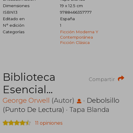
Dimensiones
19 x 12.5 cm
ISBN13
9788466357777
Editado en
España
N° edición
1
Categorías
Ficción Moderna Y
Contemporánea
Ficción Clásica
Biblioteca
Compartir
Esencial
George Orwell
George Orwell
(Autor)
·
Debolsillo
(Punto De Lectura)
· Tapa Blanda
(1984;
11 opiniones
Rebelion en la