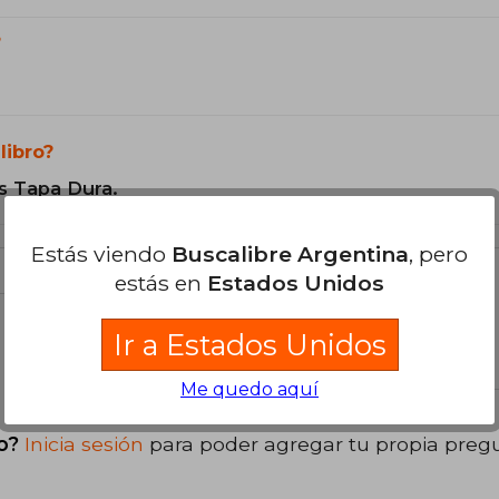
?
libro?
s Tapa Dura.
Estás viendo
Buscalibre Argentina
, pero
estás en
Estados Unidos
Ir a Estados Unidos
libro
Me quedo aquí
o?
Inicia sesión
para poder agregar tu propia preg