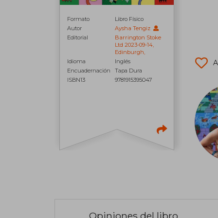
Formato
Libro Físico
Autor
Aysha Tengiz
Editorial
Barrington Stoke
Ltd 2023-09-14,
Edinburgh,
Idioma
Inglés
A
Encuadernación
Tapa Dura
ISBN13
9781915395047
Opiniones del libro