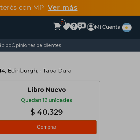
interés con MP
Ver más
0
Mi Cuenta
ápido
Opiniones de clientes
14, Edinburgh,
· Tapa Dura
Libro Nuevo
Quedan 12 unidades
$ 40.329
Comprar