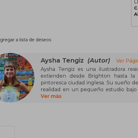
L
C
A
gregar a lista de deseos
Aysha Tengiz
(Autor)
Ver Pági
Aysha Tengiz es una ilustradora res
extienden desde Brighton hasta la
pintoresca ciudad inglesa. Su sueño de
realidad en un pequeño estudio bajo l
donde crea historias llenas de carácte
Ver más
ilustrados, el arte otomano y la vi
complementa con exploraciones textil
bufandas, camisas y juguetes.