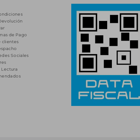
ondiciones
 Devolución
ar
rmas de Pago
 clientes
espacho
edes Sociales
res
a Lectura
omendados