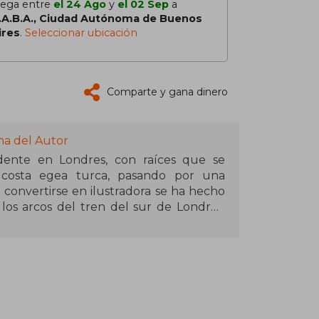
lega entre
el 24 Ago
y
el 02 Sep
a
.A.B.A., Ciudad Autónoma de Buenos
ires
.
Seleccionar ubicación
Comparte y gana dinero
na del Autor
idente en Londres, con raíces que se
 costa egea turca, pasando por una
 convertirse en ilustradora se ha hecho
os arcos del tren del sur de Londres,
r y color, influenciadas por los libros
da cotidiana. Su trabajo digital se
es, dando vida a sus ilustraciones en