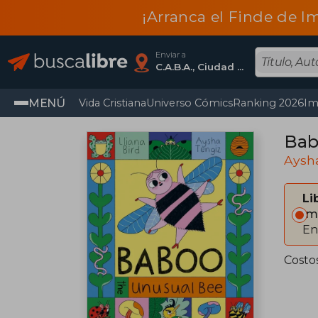
¡Arranca el Finde de I
Enviar a
C.A.B.A., Ciudad Autónoma De Buenos Aires
MENÚ
Vida Cristiana
Universo Cómics
Ranking 2026
Im
Bab
Aysh
Li
Im
En
Costo