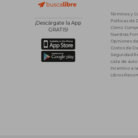
Términos y C
Políticas de
¡Descárgate la App
Cómo Compr
GRATIS!
Nuestras Fo
Opiniones de
Costos de D
Seguridad R
Lista de auto
Incentivo a l
Libros Rec