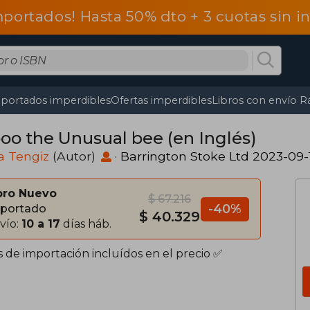
mportados! Hasta 50% dto + 3 cuotas sin 
portados imperdibles
Ofertas imperdibles
Libros con envío R
oo the Unusual bee (en Inglés)
a Tengiz
(Autor)
·
Barrington Stoke Ltd 2023-09-
bro Nuevo
$ 67.216
-40%
portado
$ 40.329
vío:
10 a 17
días háb.
s de importación incluídos en el precio ✅