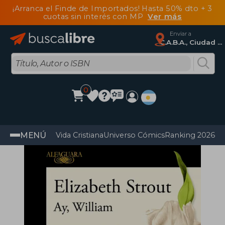
¡Arranca el Finde de Importados! Hasta 50% dto + 3
cuotas sin interés con MP
Ver más
Enviar a
C.A.B.A., Ciudad Autónoma De Buenos Aires
0
MENÚ
Vida Cristiana
Universo Cómics
Ranking 2026
Im