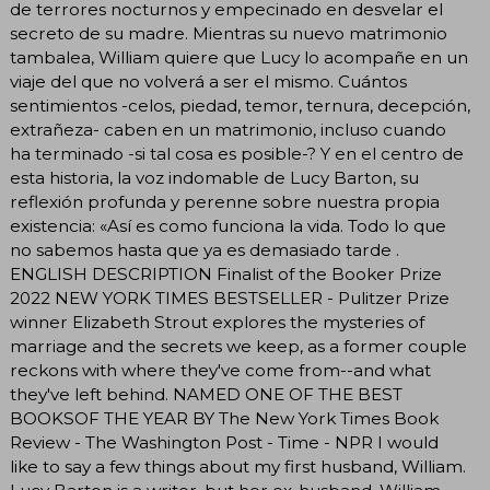
de terrores nocturnos y empecinado en desvelar el
secreto de su madre. Mientras su nuevo matrimonio
tambalea, William quiere que Lucy lo acompañe en un
viaje del que no volverá a ser el mismo. Cuántos
sentimientos -celos, piedad, temor, ternura, decepción,
extrañeza- caben en un matrimonio, incluso cuando
ha terminado -si tal cosa es posible-? Y en el centro de
esta historia, la voz indomable de Lucy Barton, su
reflexión profunda y perenne sobre nuestra propia
existencia: «Así es como funciona la vida. Todo lo que
no sabemos hasta que ya es demasiado tarde .
ENGLISH DESCRIPTION Finalist of the Booker Prize
2022 NEW YORK TIMES BESTSELLER - Pulitzer Prize
winner Elizabeth Strout explores the mysteries of
marriage and the secrets we keep, as a former couple
reckons with where they've come from--and what
they've left behind. NAMED ONE OF THE BEST
BOOKSOF THE YEAR BY The New York Times Book
Review - The Washington Post - Time - NPR I would
like to say a few things about my first husband, William.