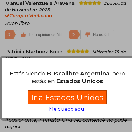
William (considerado uno de los mejores libros
Manuel Valenzuela Aravena
Jueves 23
del año según The Times y finalista del Premio
de Noviembre, 2023
Booker, con la que Alfaguara inició en 2022 la
Compra Verificada
publicación de la obra de Strout), y, ahora, Lucy y
Buen libro
el mar—. Además, ha sido finalista del Premio
PEN/Faulkner y del Premio Orange.
Actualmente vive entre Nueva York y Portland.
0
0
Esta opinión es útil
No es útil
Patricia Martínez Koch
Miércoles 15 de
Mayo, 2024
Compra Verificada
Impecable presentación, rápida entrega
Estás viendo
Buscalibre Argentina
, pero
estás en
Estados Unidos
0
0
Esta opinión es útil
No es útil
Ir a Estados Unidos
Usuario Anónimo
Domingo 01 de
Marzo, 2026
Me quedo aquí
Compra Verificada
Apasionante, intimista. Una vez comencé, no pude
dejarlo