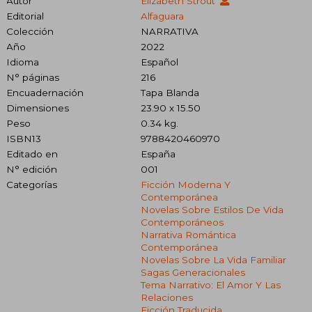
Autor
Elizabeth Strout
Editorial
Alfaguara
Colección
NARRATIVA
Año
2022
Idioma
Español
N° páginas
216
Encuadernación
Tapa Blanda
Dimensiones
23.90 x 15.50
Peso
0.34 kg.
ISBN13
9788420460970
Editado en
España
N° edición
001
Categorías
Ficción Moderna Y
Contemporánea
Novelas Sobre Estilos De Vida
Contemporáneos
Narrativa Romántica
Contemporánea
Novelas Sobre La Vida Familiar
Sagas Generacionales
Tema Narrativo: El Amor Y Las
Relaciones
Ficción Traducida