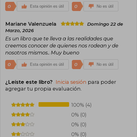
0
0
Esta opinión es útil
No es útil
Mariane Valenzuela
Domingo 22 de
Marzo, 2026
Es un libro que te lleva a las realidades que
creemos conocer de quienes nos rodean y de
nosotros mismos.. Muy bueno
0
0
Esta opinión es útil
No es útil
¿Leíste este libro?
Inicia sesión
para poder
agregar tu propia evaluación
.
100% (4)
0% (0)
0% (0)
0% (0)