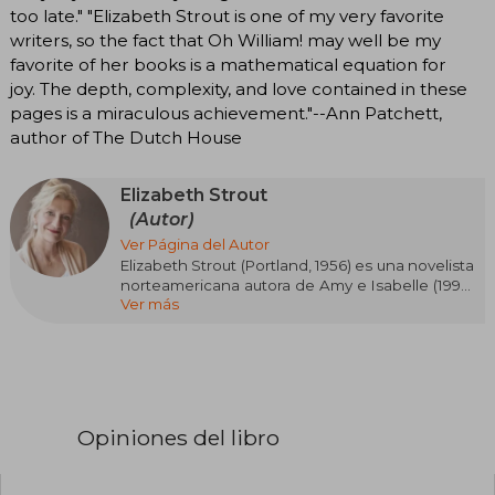
too late." "Elizabeth Strout is one of my very favorite
writers, so the fact that Oh William! may well be my
favorite of her books is a mathematical equation for
joy. The depth, complexity, and love contained in these
pages is a miraculous achievement."--Ann Patchett,
author of The Dutch House
Elizabeth Strout
(Autor)
Ver Página del Autor
Elizabeth Strout (Portland, 1956) es una novelista
norteamericana autora de Amy e Isabelle (1998,
Ver más
ganadora del Premio Art Seidenbaum de Los
Angeles Times y del Premio Heartland del
Chicago Tribune), Quédate conmigo y Los
hermanos Burgess, así como de las exitosas
sagas protagonizadas por Olive Kitteridge —
Olive Kitteridge, ganadora de los premios
Pulitzer, Llibreter, Bancarella y Mondello y que
Opiniones del libro
se convirtió en una aclamada serie de
televisión, y Luz de febrero — y por Lucy Barton
—Me llamo Lucy Barton, Todo es posible, Ay,