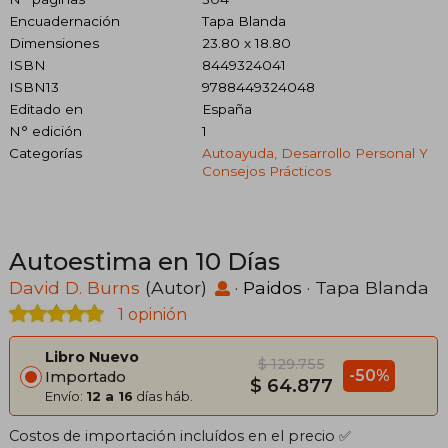
Encuadernación
Tapa Blanda
Dimensiones
23.80 x 18.80
ISBN
8449324041
ISBN13
9788449324048
Editado en
España
N° edición
1
Categorías
Autoayuda, Desarrollo Personal Y
Consejos Prácticos
Autoestima en 10 Días
David D. Burns
(Autor)
·
Paidos
· Tapa Blanda
1 opinión
Libro Nuevo
$ 129.755
-50%
Importado
$ 64.877
Envío:
12 a 16
días háb.
Costos de importación incluídos en el precio ✅