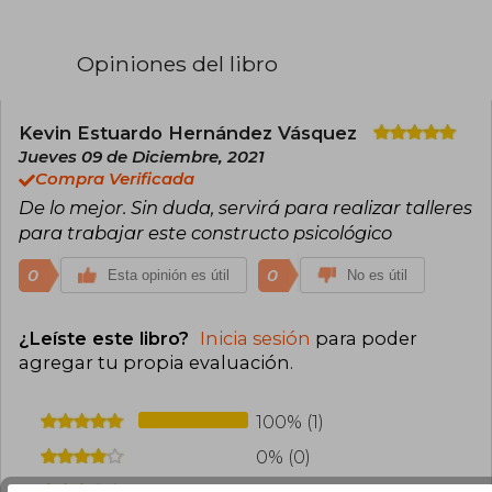
en psiquiatría por la Stanford University School
of Medicine. Burns es autor de numerosos
libros, entre los que destaca Sentirse bien,
Opiniones del libro
publicado en 1980 y del cual se han editado más
de 4 millones y medio de copias en todo el
mundo y actualmente sigue reeditando en más
de 20 países. Actualmente Burns vive con su
Kevin Estuardo Hernández Vásquez
familia en California, desde donde sigue
Jueves 09 de Diciembre, 2021
impartiendo cursos para profesionales de la
Compra Verificada
psiquiatría en todo Estados Unidos y Canadá.
De lo mejor. Sin duda, servirá para realizar talleres
para trabajar este constructo psicológico
0
0
Esta opinión es útil
No es útil
¿Leíste este libro?
Inicia sesión
para poder
agregar tu propia evaluación
.
100% (1)
0% (0)