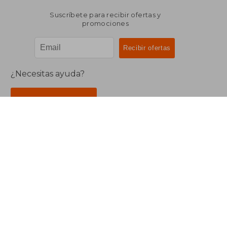
Suscríbete para recibir ofertas y
promociones
¿Necesitas ayuda?
Ir a Centro de Soporte
Buscalibre Argentina
Derechos Reservados.
Buscalibre Argentina
|
Buscalibre Chile
|
Buscalibre
Colombia
|
Buscalibre Ecuador
|
Buscalibre España
|
Buscalibre Uruguay
|
Buscalibre México
|
Buscalibre