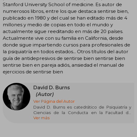
Stanford University School of medicine. Es autor de
numerosos libros, entre los que destaca sentirse bien,
publicado en 1980 y del cual se han editado más de 4
millones y medio de copias en todo el mundo y
actualmente sigue reeditando en más de 20 países.
Actualmente vive con su familia en California, desde
donde sigue impartiendo cursos para profesionales de
la psiquiatría en todos estados... Otros títulos del autor
guía de antidepresivos de sentirse bien sentirse bien
sentirse bien en pareja adiós, ansiedad el manual de
ejercicios de sentirse bien
David D. Burns
(Autor)
Ver Página del Autor
David D. Burns es catedrático de Psiquiatría y
Ciencias de la Conducta en la Facultad de
Ver más
Medicina de la Universidad de Stanford y ha
sido profesor en la Harvard Medical School.
Burns se graduó en 1964 en el Amherst College
de Massachussets y posteriormente se doctoró