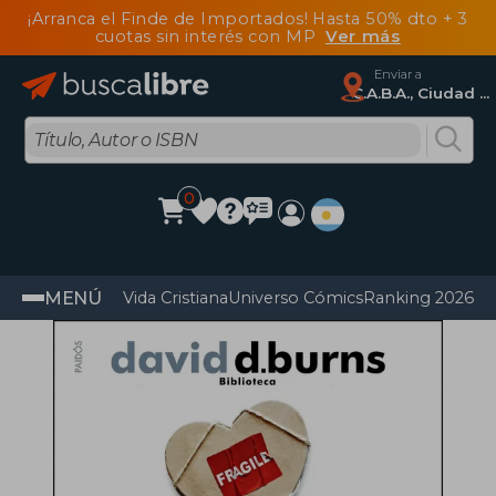
¡Arranca el Finde de Importados! Hasta 50% dto + 3
cuotas sin interés con MP
Ver más
Enviar a
C.A.B.A., Ciudad Autónoma De Buenos Aires
0
MENÚ
Vida Cristiana
Universo Cómics
Ranking 2026
Im