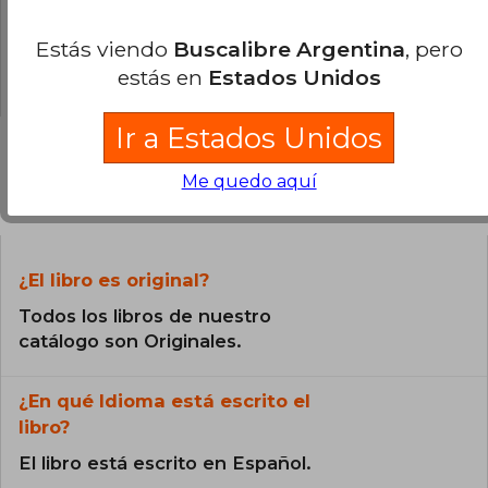
0% (0)
0% (0)
Estás viendo
Buscalibre Argentina
, pero
0% (0)
estás en
Estados Unidos
Ir a Estados Unidos
Me quedo aquí
Preguntas frecuentes sobre el libro
¿El libro es original?
Todos los libros de nuestro
catálogo son Originales.
¿En qué Idioma está escrito el
libro?
El libro está escrito en Español.