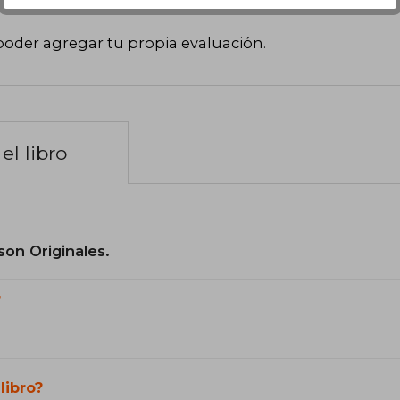
poder agregar tu propia evaluación
.
el libro
son Originales.
?
libro?