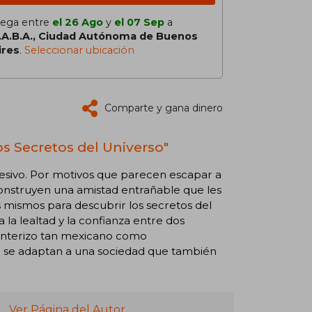
lega entre
el 26 Ago
y
el 07 Sep
a
.A.B.A., Ciudad Autónoma de Buenos
ires
.
Seleccionar ubicación
Comparte y gana dinero
os Secretos del Universo"
presivo. Por motivos que parecen escapar a
 construyen una amistad entrañable que les
s mismos para descubrir los secretos del
 la lealtad y la confianza entre dos
ronterizo tan mexicano como
 se adaptan a una sociedad que también
Ver Página del Autor