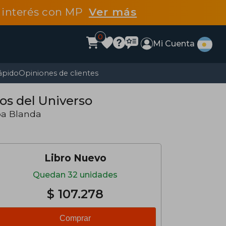
n interés con MP
Ver más
0
Mi Cuenta
ápido
Opiniones de clientes
os del Universo
pa Blanda
Libro Nuevo
Quedan 32 unidades
$ 107.278
Comprar