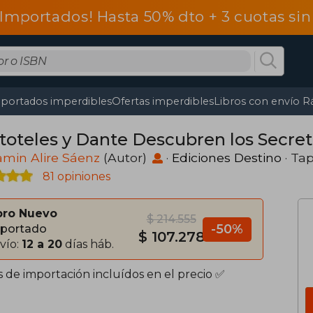
 Importados! Hasta 50% dto + 3 cuotas si
portados imperdibles
Ofertas imperdibles
Libros con envío R
stoteles y Dante Descubren los Secret
min Alire Sáenz
(Autor)
·
Ediciones Destino
· Ta
81 opiniones
bro Nuevo
$ 214.555
-50%
portado
$ 107.278
vío:
12 a 20
días háb.
s de importación incluídos en el precio ✅