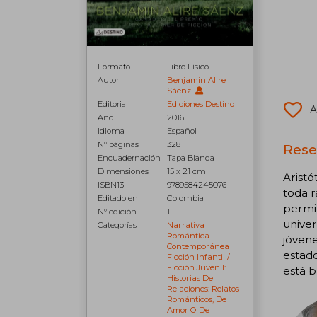
Formato
Libro Físico
Autor
Benjamin Alire
Sáenz
Editorial
Ediciones Destino
A
Año
2016
Idioma
Español
N° páginas
328
Rese
Encuadernación
Tapa Blanda
Dimensiones
15 x 21 cm
Aristó
ISBN13
9789584245076
toda r
Editado en
Colombia
permit
N° edición
1
univer
Categorías
Narrativa
Romántica
jóven
Contemporánea
estad
Ficción Infantil /
Ficción Juvenil:
está b
Historias De
Relaciones: Relatos
Románticos, De
Amor O De