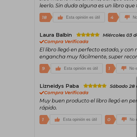
leerlo. Sin duda alguna es un libro que 
18
4
Esta opinión es útil
No
Laura Balbin
Miércoles 03 d
Compra Verificada
El libro llegó en perfecto estado, y con
engancha muy fácilmente, super rec
9
1
Esta opinión es útil
No e
Lizneidys Paba
Sábado 28 
Compra Verificada
Muy buen producto el libro llegó en p
rápido.
1
0
Esta opinión es útil
No e