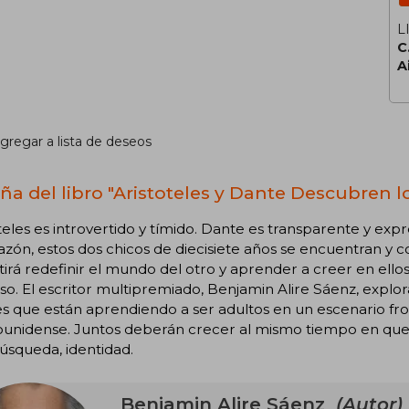
L
C
A
gregar a lista de deseos
ña del libro "Aristoteles y Dante Descubren l
teles es introvertido y tímido. Dante es transparente y ex
azón, estos dos chicos de diecisiete años se encuentran y
irá redefinir el mundo del otro y aprender a creer en ello
so. El escritor multipremiado, Benjamin Alire Sáenz, explora
es que están aprendiendo a ser adultos en un escenario f
ounidense. Juntos deberán crecer al mismo tiempo en que
úsqueda, identidad.
Benjamin Alire Sáenz
(Autor)