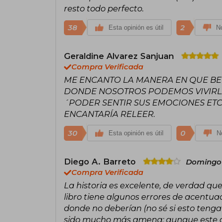
resto todo perfecto.
38
2
Esta opinión es útil
No
Geraldine Alvarez Sanjuan
Compra Verificada
ME ENCANTO LA MANERA EN QUE BEN
DONDE NOSOTROS PODEMOS VIVIRL
´PODER SENTIR SUS EMOCIONES ETC.
ENCANTARÍA RELEER.
30
0
Esta opinión es útil
No
Diego A. Barreto
Domingo 
Compra Verificada
La historia es excelente, de verdad que
libro tiene algunos errores de acentua
donde no deberían (no sé si esto tenga 
sido mucho más amena; aunque este d