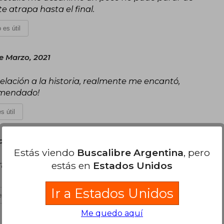
te atrapa hasta el final.
 es útil
e Marzo, 2021
 relación a la historia, realmente me encantó,
omendado!
s útil
de Agosto, 2021
Estás viendo
Buscalibre Argentina
, pero
erfecto estado, no me esperaba que llegara tan
estás en
Estados Unidos
Ir a Estados Unidos
s útil
Me quedo aquí