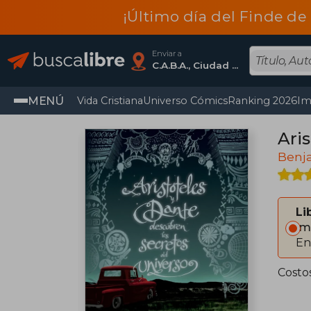
¡Último día del Finde de
Enviar a
C.A.B.A., Ciudad Autónoma De Buenos Aires
MENÚ
Vida Cristiana
Universo Cómics
Ranking 2026
Im
Ari
Benja
Li
Im
En
Costo