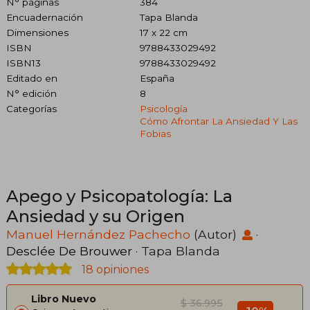
N° páginas
384
Encuadernación
Tapa Blanda
Dimensiones
17 x 22 cm
ISBN
9788433029492
ISBN13
9788433029492
Editado en
España
N° edición
8
Categorías
Psicología
Cómo Afrontar La Ansiedad Y Las
Fobias
Apego y Psicopatología: La
Ansiedad y su Origen
Manuel Hernández Pachecho
(Autor)
·
Desclée De Brouwer
· Tapa Blanda
18 opiniones
Libro Nuevo
$ 36.995