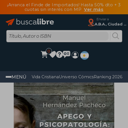
¡Arranca el Finde de Importados! Hasta 50% dto + 3
cuotas sin interés con MP
Ver más
Enviar a
C.A.B.A., Ciudad Autónoma De Buenos Aires
0
MENÚ
Vida Cristiana
Universo Cómics
Ranking 2026
Im