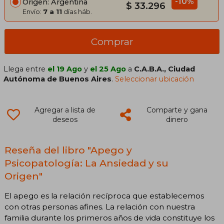
-10%
Origen: Argentina
$ 33.296
Envío:
7 a 11
días háb.
Comprar
Llega entre
el 19 Ago
y
el 25 Ago
a
C.A.B.A., Ciudad
Autónoma de Buenos Aires
.
Seleccionar ubicación
Agregar a lista de
Comparte y gana
deseos
dinero
Reseña del libro "Apego y
Psicopatología: La Ansiedad y su
Origen"
El apego es la relación recíproca que establecemos
con otras personas afines. La relación con nuestra
familia durante los primeros años de vida constituye los