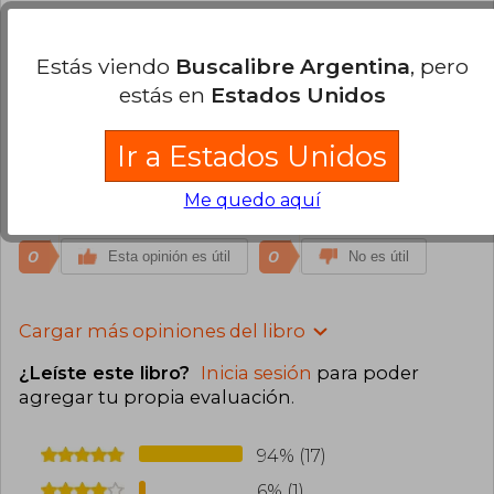
Claudia Urrutia
Jueves 21 de Enero, 2021
Compra Verificada
Estás viendo
Buscalibre Argentina
, pero
Simplemente maravilloso!!! es una excelente
estás en
Estados Unidos
herramienta para quienes trabajamos con
personas que han vivido traumas. Entrega mucha
Ir a Estados Unidos
información de calidad con una sólida base
teórica que permite profundizar en el tema del
Me quedo aquí
apego.
0
0
Esta opinión es útil
No es útil
Cargar más opiniones del libro
¿Leíste este libro?
Inicia sesión
para poder
agregar tu propia evaluación
.
94% (17)
6% (1)