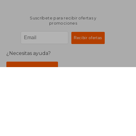
Suscríbete para recibir ofertas y
promociones
¿Necesitas ayuda?
Ir a Centro de Soporte
Buscalibre Argentina
Derechos Reservados.
Buscalibre Argentina
|
Buscalibre Chile
|
Buscalibre