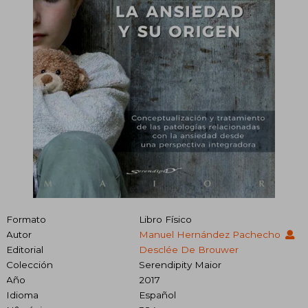
Formato
Libro Físico
Autor
Manuel Hernández Pachecho
Editorial
Desclée De Brouwer
Colección
Serendipity Maior
Año
2017
Idioma
Español