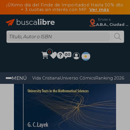
¡Último día del Finde de Importados! Hasta 50% dto
+ 3 cuotas sin interés con MP
Ver más
Enviar a
C.A.B.A., Ciudad Autónoma De Buenos Aires
0
MENÚ
Vida Cristiana
Universo Cómics
Ranking 2026
Im