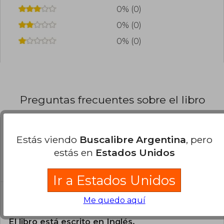
0% (0)
0% (0)
0% (0)
Preguntas frecuentes sobre el libro
¿El libro es original?
Estás viendo
Buscalibre Argentina
, pero
estás en
Estados Unidos
Todos los libros de nuestro
catálogo son Originales.
Ir a Estados Unidos
¿En qué Idioma está escrito el
Me quedo aquí
libro?
El libro está escrito en Inglés.