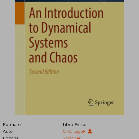
Formato
Libro Físico
Autor
G. C. Layek
Editorial
Springer