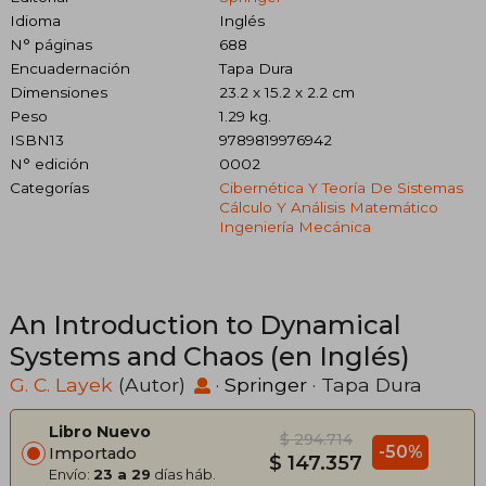
Idioma
Inglés
N° páginas
688
Encuadernación
Tapa Dura
Dimensiones
23.2 x 15.2 x 2.2 cm
Peso
1.29 kg.
ISBN13
9789819976942
N° edición
0002
Categorías
Cibernética Y Teoría De Sistemas
Cálculo Y Análisis Matemático
Ingeniería Mecánica
An Introduction to Dynamical
Systems and Chaos (en Inglés)
G. C. Layek
(Autor)
·
Springer
· Tapa Dura
Libro Nuevo
$ 294.714
-50%
Importado
$ 147.357
Envío:
23 a 29
días háb.