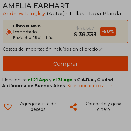
AMELIA EARHART
Andrew Langley
(Autor) ·
Trillas
· Tapa Blanda
Libro Nuevo
$ 76.667
-50%
Importado
$ 38.333
Envío:
9 a 15
días háb.
Costos de importación incluídos en el precio ✅
Comprar
Llega entre
el 21 Ago
y
el 31 Ago
a
C.A.B.A., Ciudad
Autónoma de Buenos Aires
.
Seleccionar ubicación
Agregar a lista de
Comparte y gana
deseos
dinero