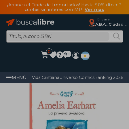
¡Arranca el Finde de Importados! Hasta 50% dto + 3
cuotas sin interés con MP
Ver más
Enviar a
C.A.B.A., Ciudad Autónoma De Buenos Aires
0
MENÚ
Vida Cristiana
Universo Cómics
Ranking 2026
Im