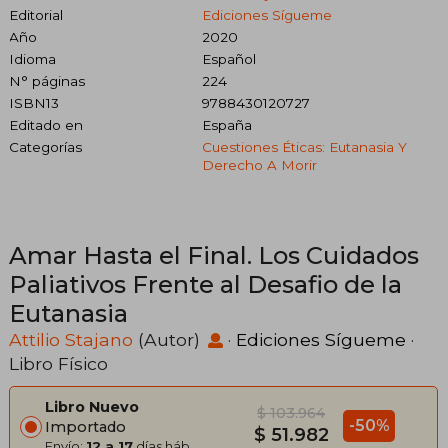
Editorial
Ediciones Sígueme
Año
2020
Idioma
Español
N° páginas
224
ISBN13
9788430120727
Editado en
España
Categorías
Cuestiones Éticas: Eutanasia Y
Derecho A Morir
Amar Hasta el Final. Los Cuidados
Paliativos Frente al Desafio de la
Eutanasia
Attilio Stajano
(Autor)
·
Ediciones Sígueme
·
Libro Físico
Libro Nuevo
$ 103.964
-50%
Importado
$ 51.982
Envío:
12 a 17
días háb.