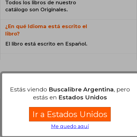
Todos los libros de nuestro
catálogo son Originales.
¿En qué Idioma está escrito el
libro?
El libro está escrito en Español.
Preguntas y respuestas sobre el libro
Estás viendo
Buscalibre Argentina
, pero
estás en
Estados Unidos
Ir a Estados Unidos
¿Tienes una pregunta sobre el libro?
Inicia
sesión
para poder agregar tu propia pregunta.
Me quedo aquí