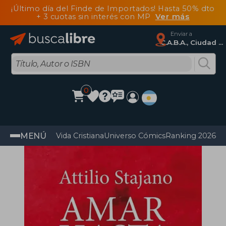
¡Último día del Finde de Importados! Hasta 50% dto
+ 3 cuotas sin interés con MP
Ver más
Enviar a
C.A.B.A., Ciudad Autónoma De Buenos Aires
0
MENÚ
Vida Cristiana
Universo Cómics
Ranking 2026
Im