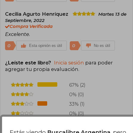
Cecilia Agurto Henríquez
Martes 13 de
Septiembre, 2022
Compra Verificada
Excelente.
0
0
Esta opinión es útil
No es útil
¿Leíste este libro?
Inicia sesión
para poder
agregar tu propia evaluación
.
67% (2)
0% (0)
33% (1)
0% (0)
0% (0)
Estás viendo
Buscalibre Argentina
, pero