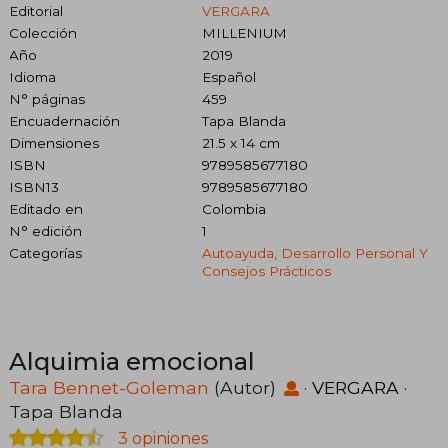
Editorial
VERGARA
Colección
MILLENIUM
Año
2019
Idioma
Español
N° páginas
459
Encuadernación
Tapa Blanda
Dimensiones
21.5 x 14 cm
ISBN
9789585677180
ISBN13
9789585677180
Editado en
Colombia
N° edición
1
Categorías
Autoayuda, Desarrollo Personal Y
Consejos Prácticos
Alquimia emocional
Tara Bennet-Goleman
(Autor)
·
VERGARA
·
Tapa Blanda
3 opiniones