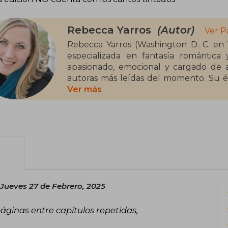
Rebecca Yarros
(Autor)
Ver P
Rebecca Yarros (Washington D. C. en 1
especializada en fantasía romántica
apasionado, emocional y cargado de a
autoras más leídas del momento. Su éxi
con Alas de sangre (Fourth Wing), seg
Ver más
Alas de ónix (Onyx Storm), una trilog
con dragones, magia y relaciones inte
todo el mundo. Rebecca Yarros ha s
Goodreads Choice Award y el British B
y su obra será adaptada a televisión.
Jueves 27 de Febrero, 2025
páginas entre capítulos repetidas,