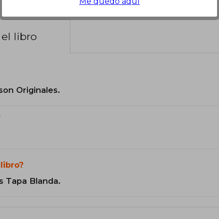
Me quedo aquí
el libro
son Originales.
?
libro?
s Tapa Blanda.