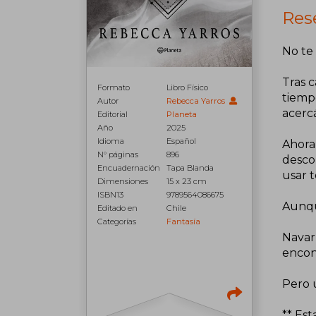
Rese
No te 
Tras c
Formato
Libro Físico
tiemp
Autor
Rebecca Yarros
acercá
Editorial
Planeta
Año
2025
Idioma
Español
Ahora 
N° páginas
896
desco
Encuadernación
Tapa Blanda
usar t
Dimensiones
15 x 23 cm
ISBN13
9789564086675
Aunqu
Editado en
Chile
Categorías
Fantasía
Navarr
encont
Pero 
** Est