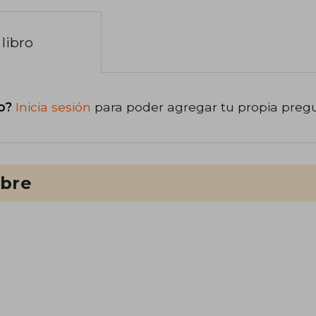
libro
o?
Inicia sesión
para poder agregar tu propia preg
ibre