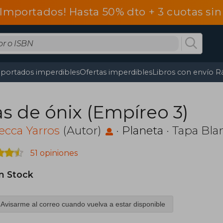
 Importados! Hasta 50% dto + 3 cuotas si
portados imperdibles
Ofertas imperdibles
Libros con envío R
as de ónix (Empíreo 3)
cca Yarros
(Autor)
·
Planeta
· Tapa Bla
51 opiniones
in Stock
Avisarme al correo cuando vuelva a estar disponible