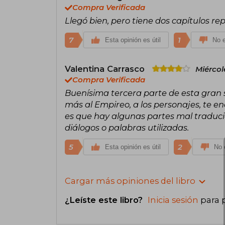
Compra Verificada
Llegó bien, pero tiene dos capítulos re
7
1
Esta opinión es útil
No e
Valentina Carrasco
Miércol
Compra Verificada
Buenísima tercera parte de esta gran 
más al Empireo, a los personajes, te e
es que hay algunas partes mal traduci
diálogos o palabras utilizadas.
5
2
Esta opinión es útil
No e
Cargar más opiniones del libro
¿Leíste este libro?
Inicia sesión
para 