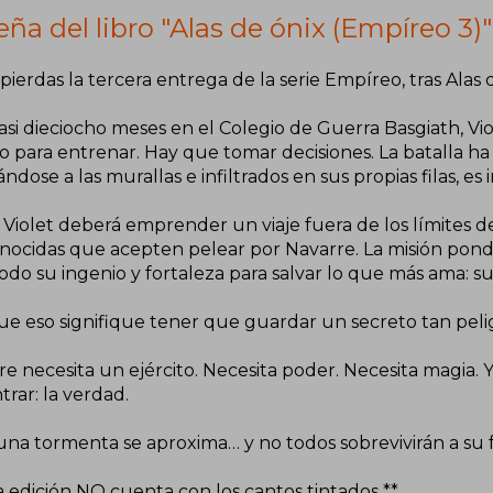
ña del libro "Alas de ónix (Empíreo 3)"
pierdas la tercera entrega de la serie Empíreo, tras Alas 
asi dieciocho meses en el Colegio de Guerra Basgiath, Vi
o para entrenar. Hay que tomar decisiones. La batalla 
ndose a las murallas e infiltrados en sus propias filas, es
Violet deberá emprender un viaje fuera de los límites de 
nocidas que acepten pelear por Navarre. La misión pondrá
odo su ingenio y fortaleza para salvar lo que más ama: sus
e eso signifique tener que guardar un secreto tan pelig
e necesita un ejército. Necesita poder. Necesita magia. 
rar: la verdad.
una tormenta se aproxima… y no todos sobrevivirán a su f
a edición NO cuenta con los cantos tintados **