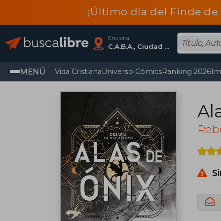
¡Último día del Finde de
Enviar a
C.A.B.A., Ciudad Autónoma De Buenos Aires
MENÚ
Vida Cristiana
Universo Cómics
Ranking 2026
Im
Al
Rebe
S