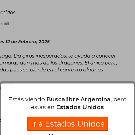
petidos
s útil
es 12 de Febrero, 2025
saga. Da giros inesperados, te ayuda a conocer
namoras aún más de los dragones. El único pero,
das pues se pierde en el contexto algunos
s útil
Estás viendo
Buscalibre Argentina
, pero
estás en
Estados Unidos
poder agregar tu propia evaluación
.
Ir a Estados Unidos