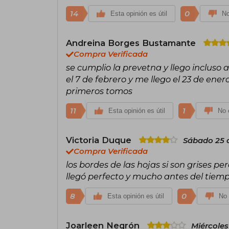
14
0
Esta opinión es útil
No
Andreina Borges Bustamante
Compra Verificada
se cumplio la prevetna y llego inclus
el 7 de febrero y me llego el 23 de ene
primeros tomos
11
1
Esta opinión es útil
No e
Victoria Duque
Sábado 25 
Compra Verificada
los bordes de las hojas si son grises pe
llegó perfecto y mucho antes del tiem
8
0
Esta opinión es útil
No 
Joarleen Negrón
Miércoles