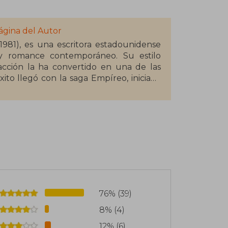
ágina del Autor
981), es una escritora estadounidense
 y romance contemporáneo. Su estilo
cción la ha convertido en una de las
to llegó con la saga Empíreo, iniciada
uida por Alas de hierro (Iron Flame) y
ía ambientada en una academia militar
nsas que ha conquistado a lectores de
ido reconocida con premios como el
ook Award al Libro del Año Pageturner,
76% (39)
8% (4)
12% (6)