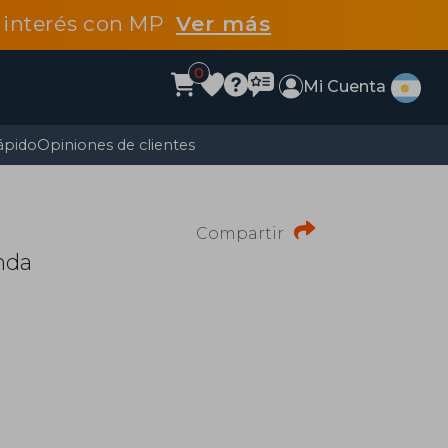
n interés con MP
Ver más
0
Mi Cuenta
ápido
Opiniones de clientes
Compartir
nda