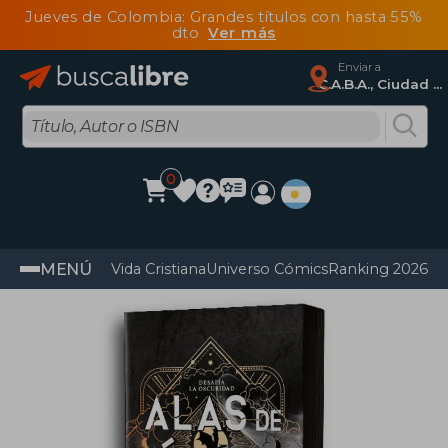
Jueves de Colombia: Grandes títulos con hasta 55%
dto
Ver más
Enviar a
C.A.B.A., Ciudad Autónoma De Buenos Aires
0
MENÚ
Vida Cristiana
Universo Cómics
Ranking 2026
Im