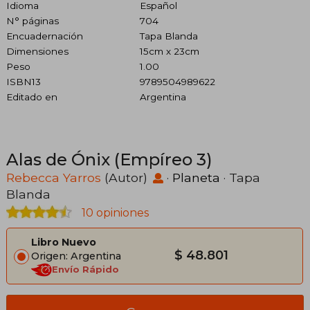
Idioma
Español
N° páginas
704
Encuadernación
Tapa Blanda
Dimensiones
15cm x 23cm
Peso
1.00
ISBN13
9789504989622
Editado en
Argentina
Alas de Ónix (Empíreo 3)
Rebecca Yarros
(Autor)
·
Planeta
· Tapa
Blanda
10 opiniones
Libro Nuevo
$ 48.801
Origen: Argentina
Envío Rápido