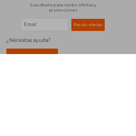
Suscríbete para recibir ofertas y
promociones
¿Necesitas ayuda?
Ir a Centro de Soporte
Buscalibre Argentina
Derechos Reservados.
Buscalibre Argentina
|
Buscalibre Chile
|
Buscalibre
Colombia
|
Buscalibre Ecuador
|
Buscalibre España
|
Buscalibre Uruguay
|
Buscalibre México
|
Buscalibre
Perú
|
Buscalibre Estados Unidos
|
Buscalibre Otros