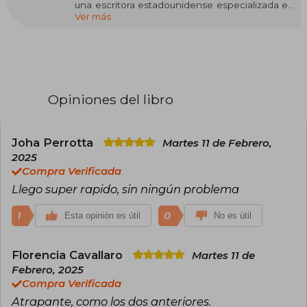
una escritora estadounidense especializada en
Ver más
fantasía romántica y romance contemporáneo.
Su estilo apasionado, emocional y cargado de
acción la ha convertido en una de las autoras
más leídas del momento. Su éxito llegó con la
saga Empíreo, iniciada con Alas de sangre
(Fourth Wing), seguida por Alas de hierro (Iron
Flame) y Alas de ónix (Onyx Storm), una trilogía
Opiniones del libro
ambientada en una academia militar con
dragones, magia y relaciones intensas que ha
conquistado a lectores de todo el mundo.
Rebecca Yarros ha sido reconocida con
Joha Perrotta
Martes 11 de Febrero,
premios como el Goodreads Choice Award y el
2025
British Book Award al Libro del Año Pageturner,
Compra Verificada
y su obra será adaptada a televisión.
Llego super rapido, sin ningún problema
1
0
Esta opinión es útil
No es útil
Florencia Cavallaro
Martes 11 de
Febrero, 2025
Compra Verificada
Atrapante, como los dos anteriores.