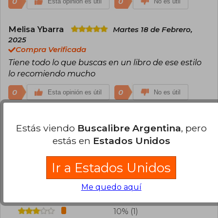
0
0
Esta opinión es útil
No es útil
Melisa Ybarra
Martes 18 de Febrero,
2025
Compra Verificada
Tiene todo lo que buscas en un libro de ese estilo
lo recomiendo mucho
0
0
Esta opinión es útil
No es útil
Cargar más opiniones del libro
Estás viendo
Buscalibre Argentina
, pero
estás en
Estados Unidos
¿Leíste este libro?
Inicia sesión
para poder
agregar tu propia evaluación
.
Ir a Estados Unidos
70% (7)
Me quedo aquí
10% (1)
10% (1)