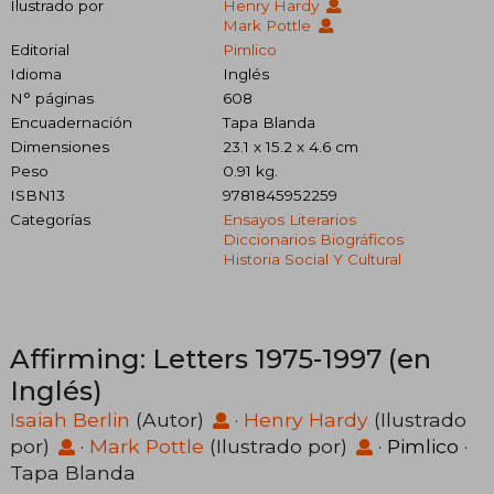
Ilustrado por
Henry Hardy
Mark Pottle
Editorial
Pimlico
Idioma
Inglés
N° páginas
608
Encuadernación
Tapa Blanda
Dimensiones
23.1 x 15.2 x 4.6 cm
Peso
0.91 kg.
ISBN13
9781845952259
Categorías
Ensayos Literarios
Diccionarios Biográficos
Historia Social Y Cultural
Affirming: Letters 1975-1997 (en
Inglés)
Isaiah Berlin
(Autor)
·
Henry Hardy
(Ilustrado
por)
·
Mark Pottle
(Ilustrado por)
·
Pimlico
·
Tapa Blanda