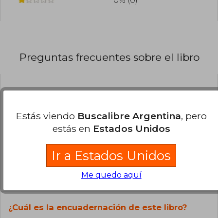
0% (0)
Este ensayo se ha convertido en una obra
esencial para comprender las diferentes
aproximaciones al pensamiento y la historia.
Preguntas frecuentes sobre el libro
¿El libro es original?
Todos los libros de nuestro
Estás viendo
Buscalibre Argentina
, pero
catálogo son Originales.
estás en
Estados Unidos
¿En qué Idioma está escrito el
Ir a Estados Unidos
libro?
Me quedo aquí
El libro está escrito en Inglés.
¿Cuál es la encuadernación de este libro?