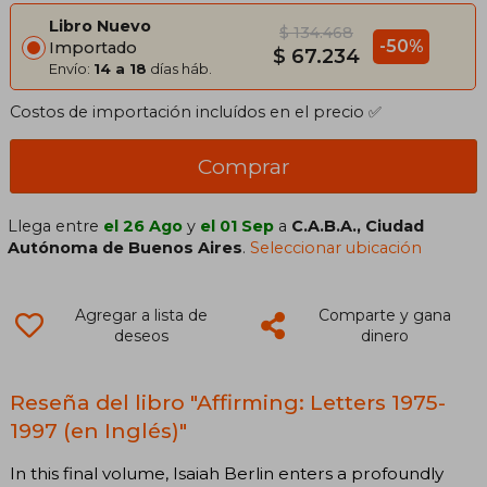
Libro Nuevo
$ 134.468
-50%
Importado
$ 67.234
Envío:
14 a 18
días háb.
Costos de importación incluídos en el precio ✅
Comprar
Llega entre
el 26 Ago
y
el 01 Sep
a
C.A.B.A., Ciudad
Autónoma de Buenos Aires
.
Seleccionar ubicación
Agregar a lista de
Comparte y gana
deseos
dinero
Reseña del libro "Affirming: Letters 1975-
1997 (en Inglés)"
In this final volume, Isaiah Berlin enters a profoundly