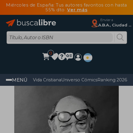
Miércoles de España: Tus autores favoritos con hasta
55% dto
Ver más
Enviar a
C.A.B.A., Ciudad Autónoma De Buenos Aires
0
MENÚ
Vida Cristiana
Universo Cómics
Ranking 2026
Im