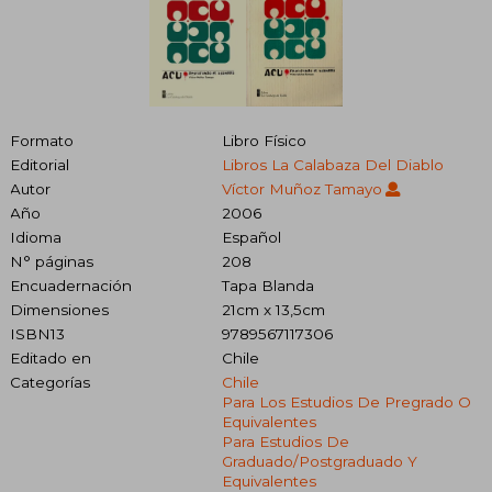
Formato
Libro Físico
Editorial
Libros La Calabaza Del Diablo
Autor
Víctor Muñoz Tamayo
Año
2006
Idioma
Español
N° páginas
208
Encuadernación
Tapa Blanda
Dimensiones
21cm x 13,5cm
ISBN13
9789567117306
Editado en
Chile
Categorías
Chile
Para Los Estudios De Pregrado O
Equivalentes
Para Estudios De
Graduado/postgraduado Y
Equivalentes