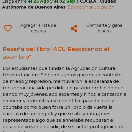
Llega entre
el 25 Ago
y
el 02 Sep
a
C.A.B.A., Ciudad
Autónoma de Buenos Aires
.
Seleccionar ubicación
Agregar a lista de
Comparte y gana
deseos
dinero
Reseña del libro "ACU Rescatando el
asombro"
Los estudiantes que fundan Ia Agrupación Cultural
Universitaria en 1977, son sujetos que en un contexto
de miedo y represión, mantuvieron la esperanza de
recuperar una vida perdida, un pasado prohibido que,
siendo muy jóvenes, adolescentes y niños, alcanzaron a
conocer y a identificarse con él. Un pasado que se
ocultaba como quien forra un libro o da vuelta la
carátula de un long play que se atesoraba, pues
representaba algo que se anhelaba recuperar: el
deseo de volver a decidir, de ser actor protagónico de