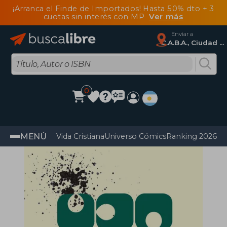
¡Arranca el Finde de Importados! Hasta 50% dto + 3
cuotas sin interés con MP
Ver más
Enviar a
C.A.B.A., Ciudad Autónoma De Buenos Aires
0
MENÚ
Vida Cristiana
Universo Cómics
Ranking 2026
Im