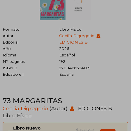
Formato
Libro Físico
Autor
Cecilia Digregorio
Editorial
EDICIONES B
Año
2026
Idioma
Español
N° páginas
192
ISBN13
9788466684071
Editado en
España
73 MARGARITAS
Cecilia Digregorio
(Autor)
·
EDICIONES B
·
Libro Físico
Libro Nuevo
$ 82.598