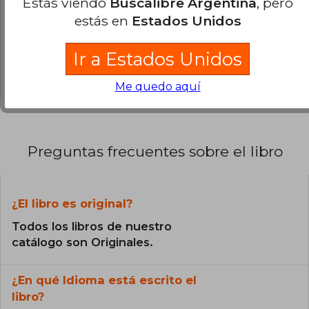
Estás viendo
Buscalibre Argentina
, pero
0% (0)
contemporánea.
estás en
Estados Unidos
0% (0)
0% (0)
Ir a Estados Unidos
0% (0)
Me quedo aquí
Preguntas frecuentes sobre el libro
¿El libro es original?
Todos los libros de nuestro
catálogo son Originales.
¿En qué Idioma está escrito el
libro?