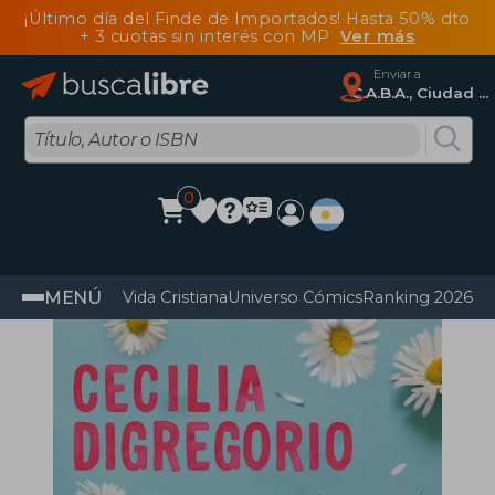
¡Último día del Finde de Importados! Hasta 50% dto
+ 3 cuotas sin interés con MP
Ver más
Enviar a
C.A.B.A., Ciudad Autónoma De Buenos Aires
0
MENÚ
Vida Cristiana
Universo Cómics
Ranking 2026
Im