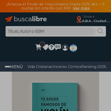
¡Arranca el Finde de Importados! Hasta 50% dto + 3
cuotas sin interés con MP
Ver más
Enviar a
C.A.B.A., Ciudad Autónoma De Buenos Aires
0
MENÚ
Vida Cristiana
Universo Cómics
Ranking 2026
Im