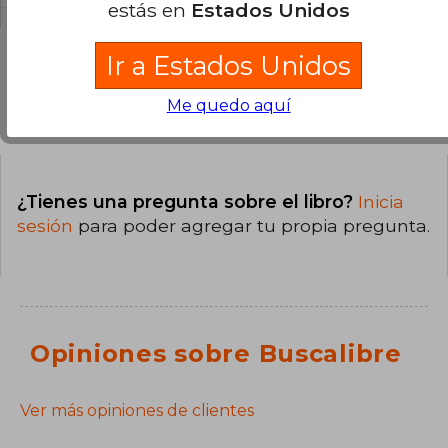
estás en
Estados Unidos
Ir a Estados Unidos
Me quedo aquí
Preguntas y respuestas sobre el libro
¿Tienes una pregunta sobre el libro?
Inicia
sesión
para poder agregar tu propia pregunta.
Opiniones sobre Buscalibre
Ver más opiniones de clientes