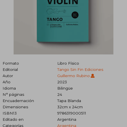
Formato
Libro Físico
Editorial
Tango Sin Fin Ediciones
Autor
Guillermo Rubino
Año
2023
Idioma
Bilingüe
N° páginas
24
Encuadernación
Tapa Blanda
Dimensiones
32cm x 24cm
ISBN13
9786319000511
Editado en
Argentina
Categorías
Argentina