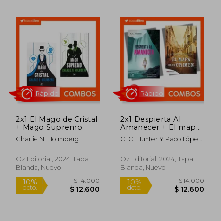
Rápido
Rápido
$ 18.000
$ 18.0
10%
10%
2x1 El Mago de Cristal
2x1 Despierta Al
dcto.
dcto.
$ 16.200
$ 16.2
+ Mago Supremo
Amanecer + El mapa
de un crimen
Charlie N. Holmberg
C. C. Hunter Y Paco López
Mengual
Oz Editorial, 2024, Tapa
Oz Editorial, 2024, Tapa
Blanda, Nuevo
Blanda, Nuevo