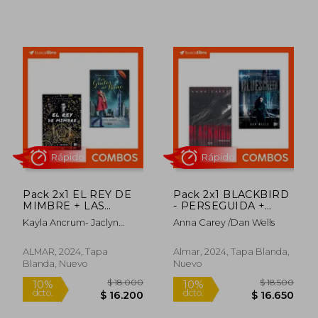
$ 22.000
$ 18.0
10%
10%
dcto.
dcto.
$ 19.800
$ 16.2
Pack 2x1 EL REY DE
Pack 2x1 BLACKBIRD
MIMBRE + LAS
- PERSEGUIDA +
GRIETAS DEL REINO
BLUESCREEN
Kayla Ancrum- Jaclyn
Anna Carey /Dan Wells
Moriarty
Rápido
Rápido
ALMAR, 2024, Tapa
Almar, 2024, Tapa Blanda,
Blanda, Nuevo
Nuevo