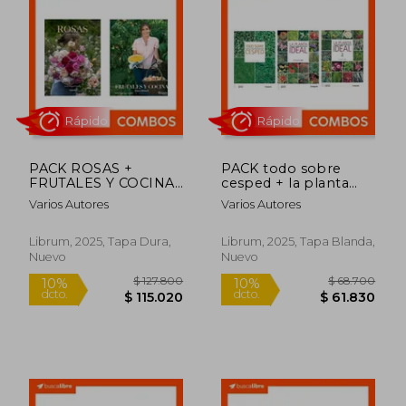
$ 25.000
$ 18.5
10%
10%
dcto.
dcto.
$ 22.500
$ 16.6
PACK ROSAS +
PACK todo sobre
FRUTALES Y COCINA
cesped + la planta
DE REGALO!
ideal+la planta ideal 2
Varios Autores
Varios Autores
Librum, 2025, Tapa Dura,
Librum, 2025, Tapa Blanda,
Nuevo
Nuevo
Rápido
Rápido