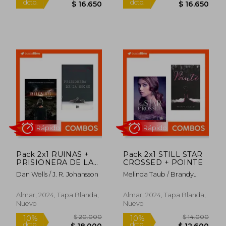
Rápido
Rápido
Pack 2x1 RUINAS +
Pack 2x1 STILL STAR
PRISIONERA DE LA
CROSSED + POINTE
NOCHE
Dan Wells / J. R. Johansson
Melinda Taub / Brandy
Colbert
$ 18.500
$ 18.5
Almar, 2024, Tapa Blanda,
Almar, 2024, Tapa Blanda,
10%
10%
dcto.
dcto.
Nuevo
Nuevo
$ 16.650
$ 16.6