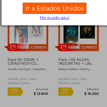
Ir a Estados Unidos
Me quedo aquí
$ 18.000
$ 18.0
10%
10%
dcto.
dcto.
$ 16.200
$ 16.2
Pack MI GRAN, Y
Pack LAS AGUAS
CATASTROFICO,
INDOMITAS + LAS
DEBUT + MISTY -
REINAS DE INNIS
Jonah Lisa Dyer; Stephen
Tessa Gratton-Sherry
FINDING LOVE
LEAR
Dyer-Joss Stirling
Thomas
ALMAR, 2024, Tapa
ALMAR, 2024, Tapa
Blanda, Nuevo
Blanda, Nuevo