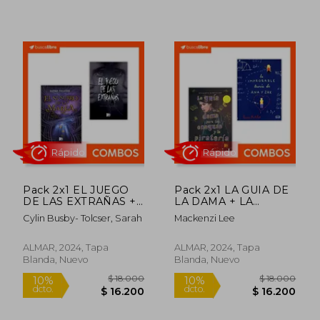
$ 18.000
$ 14.0
10%
10%
dcto.
dcto.
$ 16.200
$ 12.6
Pack 2x1 EL JUEGO
Pack 2x1 LA GUIA DE
DE LAS EXTRAÑAS +
LA DAMA + LA
EL SUSURRO DE LA
IMPROBABLE
Cylin Busby- Tolcser, Sarah
Mackenzi Lee
MAREA
TEORIA DE ANA Y
ZAK
ALMAR, 2024, Tapa
ALMAR, 2024, Tapa
Blanda, Nuevo
Blanda, Nuevo
Rápido
Rápido