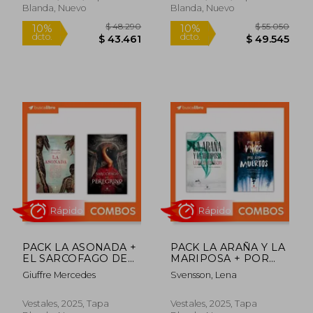
Blanda, Nuevo
Blanda, Nuevo
$ 48.290
$ 55.0
10%
10%
dcto.
dcto.
$ 43.461
$ 49.5
PACK LA ASONADA +
PACK LA ARAÑA Y LA
EL SARCOFAGO DE
MARIPOSA + POR
LOS PEREGRINOS
LOS VIVOS Y LOS
Giuffre Mercedes
Svensson, Lena
MUERTOS
Rápido
Rápido
Vestales, 2025, Tapa
Vestales, 2025, Tapa