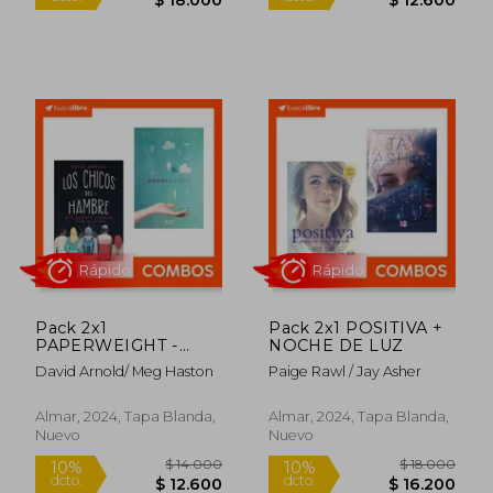
Rápido
Rápido
Pack 2x1
Pack 2x1 POSITIVA +
PAPERWEIGHT -
NOCHE DE LUZ
¿CUAL ES EL PESO
David Arnold/ Meg Haston
Paige Rawl / Jay Asher
DE LA CULPA? + LOS
CHICOS DEL
HAMBRE
Almar, 2024, Tapa Blanda,
Almar, 2024, Tapa Blanda,
Nuevo
Nuevo
$ 20.000
$ 14.0
10%
10%
dcto.
dcto.