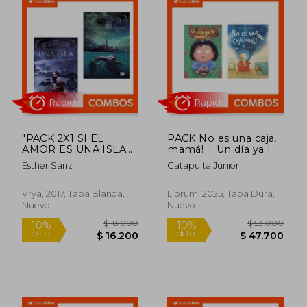
"PACK 2X1 SI EL
PACK No es una caja,
AMOR ES UNA ISLA
mamá! + Un día ya lo
Rápido
Rápido
(SAGA LA ISLA 1) + SI
verán
Esther Sanz
Catapulta Junior
EL AMOR ES UN
CANTO DE SIRENA
(SAGA LA ISLA 2) "
Vrya, 2017, Tapa Blanda,
Librum, 2025, Tapa Dura,
Nuevo
Nuevo
$ 14.000
$ 14.0
10%
10%
dcto.
dcto.