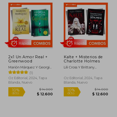
Rápido
Rápido
2x1 Un Amor Real +
Kalte + Misterios de
Greenwood
Charlotte Holmes
Marión Márquez Y Georgia
Lili Cross Y Brittany
Moon
Cavallaro
(1)
Oz Editorial, 2024, Tapa
Oz Editorial, 2024, Tapa
Blanda, Nuevo
Blanda, Nuevo
$ 11.000
$ 20.5
10%
10%
dcto.
dcto.
$ 9.900
$ 18.4