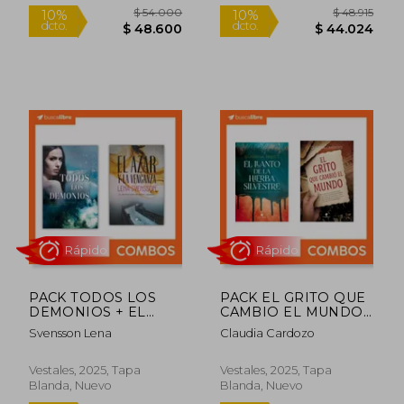
Rápido
Rápido
$ 54.000
$ 48.9
10%
10%
dcto.
dcto.
$ 48.600
$ 44.0
PACK TODOS LOS
PACK EL GRITO QUE
DEMONIOS + EL
CAMBIO EL MUNDO
AZAR Y LA
+ EL LLANTO DE LAS
Svensson Lena
Claudia Cardozo
VENGANZA
HIERBAS SILVESTRES
Vestales, 2025, Tapa
Vestales, 2025, Tapa
Blanda, Nuevo
Blanda, Nuevo