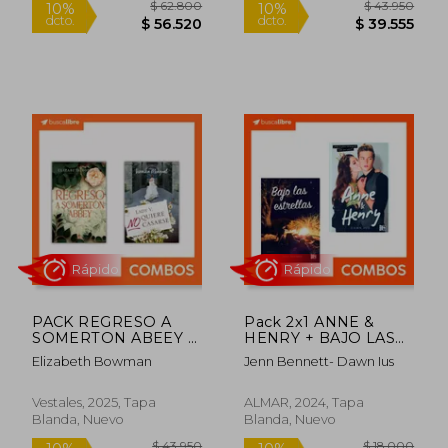
Rápido
Rápido
$ 62.800
$ 43.9
10%
10%
PACK REGRESO A
Pack 2x1 ANNE &
dcto.
dcto.
$ 56.520
$ 39.5
SOMERTON ABEEY +
HENRY + BAJO LAS
LADY V. NO QUIERE
ESTRELLAS
Elizabeth Bowman
Jenn Bennett- Dawn Ius
CASARSE
Vestales, 2025, Tapa
ALMAR, 2024, Tapa
Blanda, Nuevo
Blanda, Nuevo