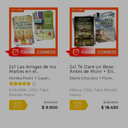
Rápido
Rápido
2x1 Las Amigas de los
2x1 Te Daré un Beso
Martes en el
Antes de Morir + En
Balneario + La Reina
La Tormenta
$ 14.000
$ 18.0
10%
10%
Monika Peetz Y Susan
Estela Chocarro Y Flynn
de los Helados
dcto.
dcto.
$ 12.600
$ 16.2
Jane Gilman
Berry
(1)
Embolsillo, 2024, Tapa
Maeva, 2024, Tapa Blanda,
Blanda, Nuevo
Nuevo