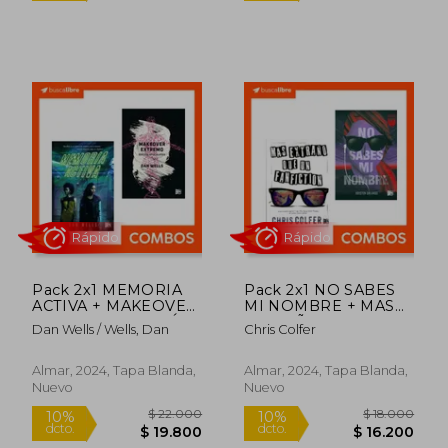
$ 18.000
$ 12.6
Rápido
Rápido
Pack 2x1 MEMORIA
Pack 2x1 NO SABES
ACTIVA + MAKEOVER
MI NOMBRE + MAS
EXTREMO : EDICIÓN
EXTRAÑO QUE UN
Dan Wells / Wells, Dan
Chris Colfer
APOCALIPSIS
FANFICTION
Almar, 2024, Tapa Blanda,
Almar, 2024, Tapa Blanda,
Nuevo
Nuevo