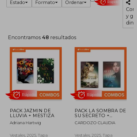
Estado
Formato
Ordenar
Rápido
Com
y ga
dine
Encontramos
48
resultados
PACK JAZMIN DE
PACK LA SOMBRA DE
LLUVIA + MESTIZA
SU SECRETO +
Rápido
Rápido
QUEMA COMO EL
Adriana Hartwig
CARDOZO CLAUDIA
FUEGO
Vestales, 2025, Tapa
Vestales, 2025, Tapa