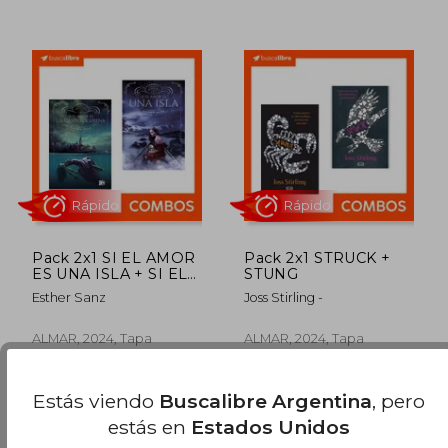
$ 18.000
$ 18.5
10%
10%
dcto.
dcto.
$ 16.200
$ 16.6
Pack 2x1 SI EL AMOR
Pack 2x1 STRUCK +
ES UNA ISLA + SI EL
STUNG
AMOR ES UN CANTO
Esther Sanz
Joss Stirling -
DE SIRENA
ALMAR, 2024, Tapa
ALMAR, 2024, Tapa
Blanda, Nuevo
Blanda, Nuevo
Estás viendo
Buscalibre Argentina
, pero
estás en
Estados Unidos
Rápido
Rápido