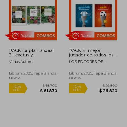
$ 18.000
$ 53.0
10%
10%
dcto.
dcto.
$ 16.200
$ 47.7
PACK La planta ideal
PACK El mejor
2+ cactus y
jugador de todos los
suculentas+plantas
mundiales + La mejor
Varios Autores
LOS EDITORES DE
de interior
final de todas las
CATAPULTA
finales( The best)
Librum, 2025, Tapa Blanda,
Librum, 2025, Tapa Blanda,
Nuevo
Nuevo
Rápido
Rápido