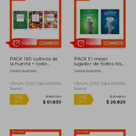
$ 12.600
$ 12.6
PACK 160 cultivos de
PACK El mejor
la huerta + todo
jugador de todos los
sobre césped +rosas
mundiales +El mejor
Varios Autores
Varios Autores
mundial de todos los
mundiales
Rápido
Librum, 2025, Tapa Blanda,
Librum, 2025, Tapa Blanda,
Nuevo
Nuevo