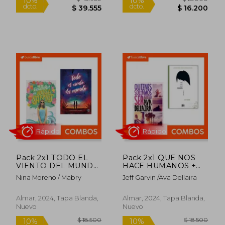
Rápido
Rápido
Pack 2x1 TODO EL
Pack 2x1 QUE NOS
VIENTO DEL MUNDO
HACE HUMANOS +
+ NO TE ENAMORES
QUIENES SOLIAMOS
$ 43.950
$ 18.0
10%
10%
Nina Moreno / Mabry
Jeff Garvin /Ava Dellaira
DE ROSA SANTOS
SER
dcto.
dcto.
$ 39.555
$ 16.2
Almar, 2024, Tapa Blanda,
Almar, 2024, Tapa Blanda,
Nuevo
Nuevo