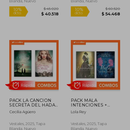
Blanda, Nuevo
Blanda, Nuevo
$ 45.020
$ 60.5
10%
10%
dcto.
dcto.
$ 40.518
$ 54.4
PACK LA CANCION
PACK MALA
SECRETA DEL HADA
INTENCIONES +
+ LA CANCION DE
ESCANDALO
Cecilia Agüero
Lola Rey
LAS HERMANAS
Vestales, 2025, Tapa
Vestales, 2025, Tapa
Blanda, Nuevo
Blanda, Nuevo