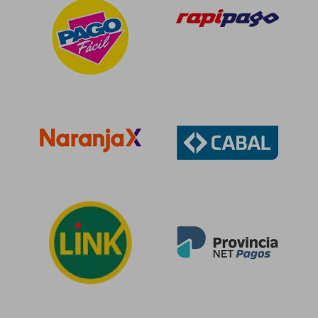
$ 127.800
$ 68.7
10%
10%
dcto.
dcto.
$ 115.020
$ 61.8
Rápido
Rápido