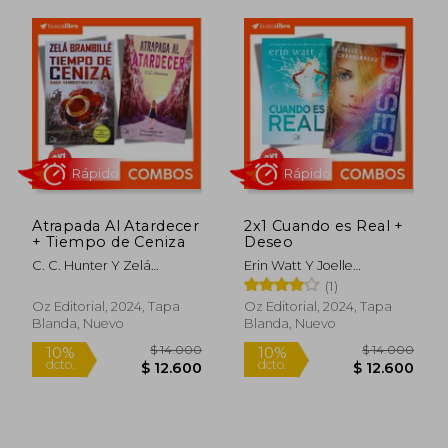
Rápido
Rápido
Atrapada Al Atardecer
2x1 Cuando es Real +
+ Tiempo de Ceniza
Deseo
C. C. Hunter Y Zelá
Erin Watt Y Joelle
Brambillé
Charbonneau
(1)
$ 14.000
$ 14.0
Oz Editorial, 2024, Tapa
Oz Editorial, 2024, Tapa
10%
10%
dcto.
dcto.
Blanda, Nuevo
Blanda, Nuevo
$ 12.600
$ 12.6