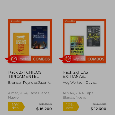
$ 14.000
$ 18.0
10%
10%
dcto.
dcto.
$ 12.600
$ 16.2
Pack 2x1 CHICOS
Pack 2x1 LAS
TIPICAMENTE
EXTRAÑAS
Rápido
Rápido
AMERICANOS +
FASCINACIONES DE
Brendan Reynolds Jason /
Meg Wolitzer- David
CONEJO BLANCO,
NOAH HIPNOTICO +
Kiely // Pollock, Tom
Arnold
LOBO ROJO
BELZHAR
Almar, 2024, Tapa Blanda,
ALMAR, 2024, Tapa
Nuevo
Blanda, Nuevo