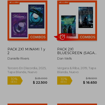
Rápido
Rápido
PACK 2X1 MINAMI 1 y
PACK 2X1
2
BLUESCREEN (SAGA
EL MIRADOR 1) +
Danielle Rivers
Dan Wells
MEMORIA ACTIVA
(SAGA EL MIRADOR
3)
Tercero En Discordia, 2025,
Vergara & Riba, 2019, Tapa
Tapa Blanda, Nuevo
Blanda, Nuevo
$ 14.000
$ 14.0
10%
10%
dcto.
dcto.
$ 12.600
$ 12.6