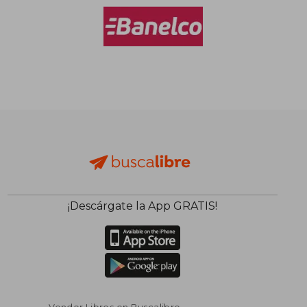
$ 68.700
$ 29.8
10%
10%
dcto.
dcto.
$ 61.830
$ 26.8
¡Descárgate la App GRATIS!