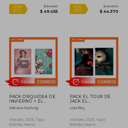
Rápido
Rápido
$ 54.950
$ 49.3
10%
10%
dcto.
dcto.
$ 49.455
$ 44.3
PACK ORQUIDEA DE
PACK EL TOUR DE
INVIERNO + EL
JACK EL
DESTINO DE JUDITH
DESTRIPADOR + EL
Adriana Hartwig
Lola Rey
LODGE
HOMBRE TRAS LA
MASCARA
Vestales, 2025, Tapa
Vestales, 2025, Tapa
Blanda, Nuevo
Blanda, Nuevo