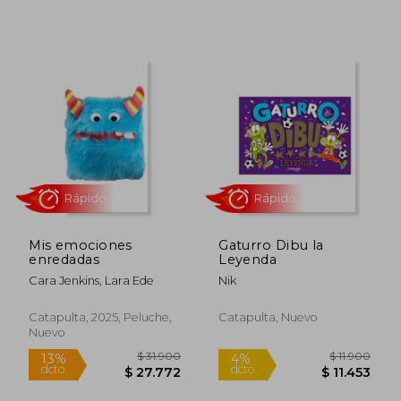
$ 36.900
$ 24.9
10%
10%
dcto.
dcto.
$ 33.210
$ 22.4
Mis emociones
Gaturro Dibu la
enredadas
Leyenda
Cara Jenkins, Lara Ede
Nik
Rápido
Catapulta, 2025, Peluche,
Catapulta, Nuevo
Nuevo