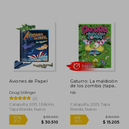
$ 16.900
$ 18.9
4%
10%
dcto.
dcto.
$ 16.151
$ 17.0
Aviones de Papel
Gaturro: La maldición
de los zombis (tapa
Rápido
Rápido
blanda)
Doug Stillinger
Nik
(2)
Catapulta, 2013, 1 Edición,
Catapulta, 2025, Tapa
Tapa Blanda, Nuevo
Blanda, Nuevo