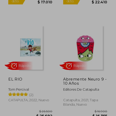
Rápido
EL RIO
Abremente Neuro 9 -
10 Años
Tom Percival
Editores De Catapulta
(2)
$ 18.900
$ 24.9
CATAPULTA, 2022, Nuevo
Catapulta, 2021, Tapa
10%
10%
dcto.
dcto.
Blanda, Nuevo
$ 17.010
$ 22.4