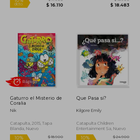
Rápido
Rápido
Gaturro el Misterio de
Que Pasa si?
Coralia
$ 17.900
$ 18.9
10%
Nik
Kilgore Emily
dcto.
$ 16.110
$ 18.4
Catapulta, 2015, Tapa
Catapulta Children
Blanda, Nuevo
Entertainment Sa, Nuevo