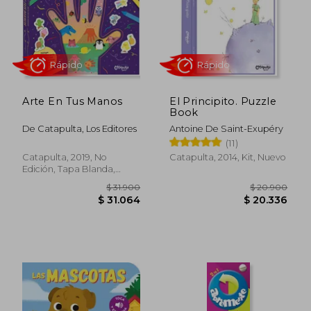
Rápido
Rápido
Arte En Tus Manos
El Principito. Puzzle
Book
De Catapulta, Los Editores
Antoine De Saint-Exupéry
(11)
$ 26.900
Catapulta, 2019, No
Catapulta, 2014, Kit, Nuevo
4%
dcto.
Edición, Tapa Blanda,
$ 25.877
$ 24.1
Nuevo