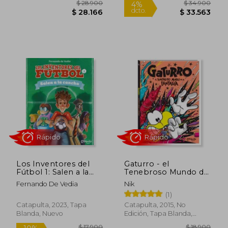
Rápido
Rápido
$ 28.900
$ 34.9
4%
Los Inventores del
Gaturro - el
dcto.
$ 28.166
$ 33.5
Fútbol 1: Salen a la
Tenebroso Mundo de
Cancha
la Fantasia
Fernando De Vedia
Nik
(1)
Catapulta, 2023, Tapa
Catapulta, 2015, No
Blanda, Nuevo
Edición, Tapa Blanda,
Nuevo