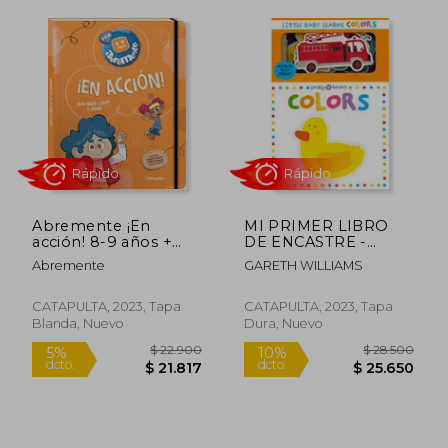
Rápido
Rápido
Abremente ¡En
MI PRIMER LIBRO
acción! 8-9 años +
DE ENCASTRE -
lapiz de regalo
COLORES
Abremente
GARETH WILLIAMS
$ 8.925
$ 17.5
CATAPULTA, 2023, Tapa
CATAPULTA, 2023, Tapa
10%
5%
dcto.
dcto.
Blanda, Nuevo
Dura, Nuevo
$ 8.033
$ 16.6