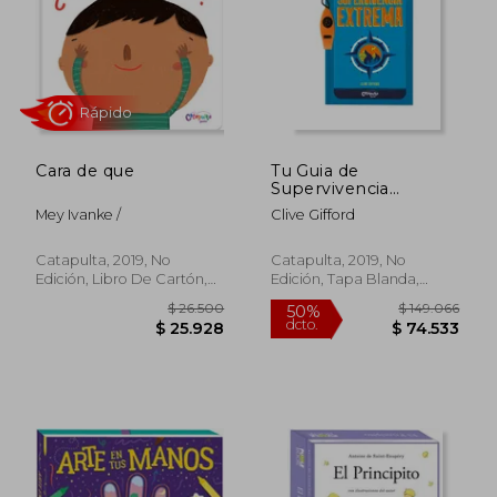
Cara de que
Tu Guia de
Supervivencia
Extrema
$ 16.900
$ 26.9
5%
Mey Ivanke /
Clive Gifford
dcto.
$ 16.128
$ 26.0
Catapulta, 2019, No
Catapulta, 2019, No
Edición, Libro De Cartón,
Edición, Tapa Blanda,
Nuevo
Usado