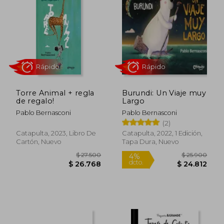
$ 14.900
$ 15.9
10%
4%
dcto.
dcto.
$ 13.410
$ 15.2
Torre Animal + regla
Burundi: Un Viaje muy
de regalo!
Largo
Pablo Bernasconi
Pablo Bernasconi
(2)
Catapulta, 2023, Libro De
Catapulta, 2022, 1 Edición,
Cartón, Nuevo
Tapa Dura, Nuevo
Rápido
Rápido