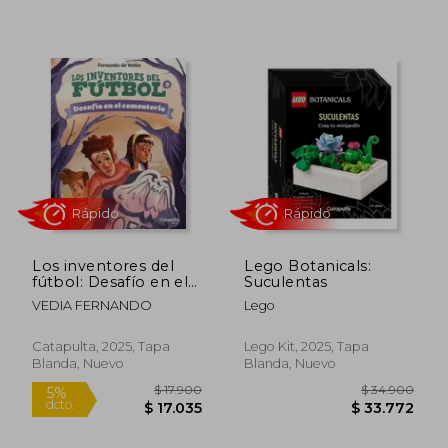
$ 33.900
$ 15.9
10%
4%
dcto.
dcto.
$ 30.510
$ 15.2
Los inventores del
Lego Botanicals:
fútbol: Desafío en el
Suculentas
cementerio
VEDIA FERNANDO
Lego
Catapulta, 2025, Tapa
Lego Kit, 2025, Tapa
Blanda, Nuevo
Blanda, Nuevo
Rápido
Rápido