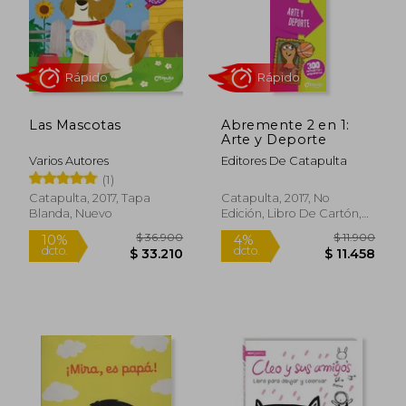
Rápido
Rápido
Las Mascotas
Abremente 2 en 1:
Arte y Deporte
Varios Autores
Editores De Catapulta
(1)
Catapulta, 2017, Tapa
Catapulta, 2017, No
Blanda, Nuevo
Edición, Libro De Cartón,
Nuevo
$ 27.900
$ 31.9
10%
dcto.
$ 27.013
$ 28.7