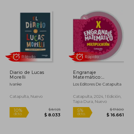
Rápido
Rápido
$ 31.900
$ 31.9
4%
Diario de Lucas
Engranaje
dcto.
$ 30.649
$ 31.0
Morelli
Matemático:
Multiplicación
Ivanke
Los Editores De Catapulta
Catapulta, Nuevo
Catapulta, 2024, 1 Edición,
Tapa Dura, Nuevo