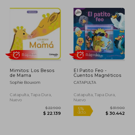
Mimitos: Los Besos
El Patito Feo -
de Mama
Cuentos Magnéticos
$ 12.900
$ 12.9
10%
10%
Sophie Bouxom
CATAPULTA
dcto.
dcto.
$ 11.610
$ 11.6
Catapulta, Tapa Dura,
Catapulta, Tapa Dura,
Nuevo
Nuevo