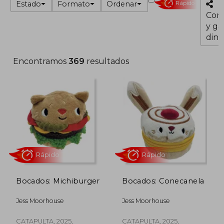
Estado
Formato
Ordenar
Rápido
Com
y ga
dine
Encontramos
369
resultados
Bocados: Michiburger
Bocados: Conecanela
Rápido
Rápido
Jess Moorhouse
Jess Moorhouse
CATAPULTA, 2025,
CATAPULTA, 2025,