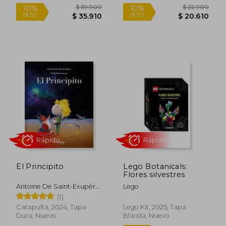
Nuevo
Rápido
Rápido
$ 39.900
$ 22.9
10%
10%
dcto.
dcto.
$ 35.910
$ 20.6
El Principito
Lego Botanicals:
Flores silvestres
Antoine De Saint-Exupéry,
Lego
Pablo Bernasconi
(1)
Catapulta, 2024, Tapa
Lego Kit, 2025, Tapa
Dura, Nuevo
Blanda, Nuevo