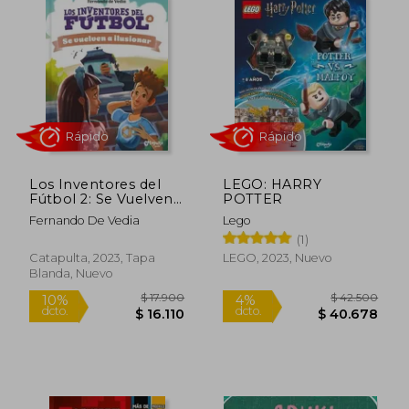
Los Inventores del
LEGO: HARRY
Fútbol 2: Se Vuelven
POTTER
a Ilusionar
Fernando De Vedia
Lego
(1)
Catapulta, 2023, Tapa
LEGO, 2023, Nuevo
Blanda, Nuevo
$ 14.900
$ 14.9
10%
10%
dcto.
dcto.