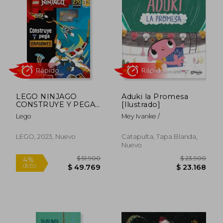
$ 13.410
$ 13.4
LEGO NINJAGO
Aduki la Promesa
CONSTRUYE Y PEGA:
[Ilustrado]
DRAGONES
Lego
Mey Ivanke /
Rápido
LEGO, 2023, Nuevo
Catapulta, Tapa Blanda,
Nuevo