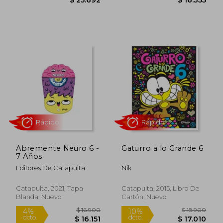
Rápido
Rápido
Abremente Neuro 6 -
Gaturro a lo Grande 6
7 Años
Editores De Catapulta
Nik
Catapulta, 2021, Tapa
Catapulta, 2015, Libro De
Blanda, Nuevo
Cartón, Nuevo
$ 26.500
$ 16.9