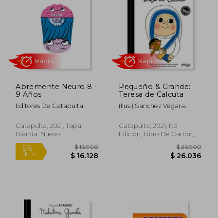
$ 17.900
$ 42.5
10%
4%
dcto.
dcto.
$ 16.110
$ 40.6
Abremente Neuro 8 -
Pequeño & Grande:
9 Años
Teresa de Calcuta
Editores De Catapulta
(Ilus.) Sanchez Vegara
Maria Isabel / Rosenberg
Natascha
Catapulta, 2021, Tapa
Catapulta, 2021, No
Blanda, Nuevo
Edición, Libro De Cartón,
Nuevo
Rápido
Rápido