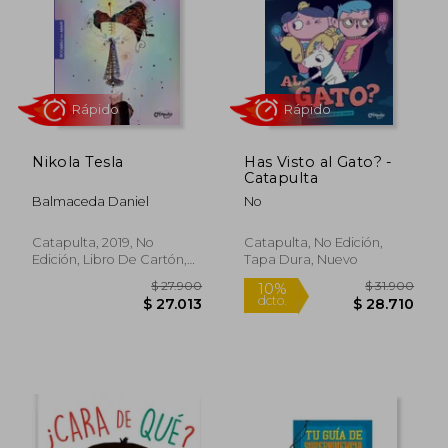
$ 27.500
$ 25.9
4%
Nikola Tesla
Has Visto al Gato? -
dcto.
$ 26.768
$ 24.8
Catapulta
Balmaceda Daniel
No
Catapulta, 2019, No
Catapulta, No Edición,
Edición, Libro De Cartón,
Tapa Dura, Nuevo
Nuevo
Rápido
Rápido