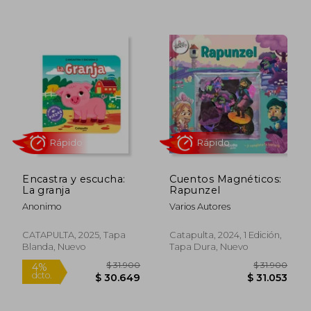
$ 31.900
$ 11.9
13%
4%
dcto.
dcto.
$ 27.772
$ 11.4
Encastra y escucha:
Cuentos Magnéticos:
La granja
Rapunzel
Anonimo
Varios Autores
CATAPULTA, 2025, Tapa
Catapulta, 2024, 1 Edición,
Blanda, Nuevo
Tapa Dura, Nuevo
Rápido
Rápido