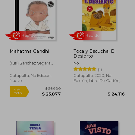
$ 51.900
$ 23.9
4%
dcto.
$ 49.769
$ 23.1
Mahatma Gandhi
Toca y Escucha: El
Desierto
(Ilus.) Sanchez Vegara
No
Maria Isabel / Albero Ana
(1)
Catapulta, No Edición,
Catapulta, 2020, No
Nuevo
Edición, Libro De Cartón,
Nuevo
Rápido
Rápido